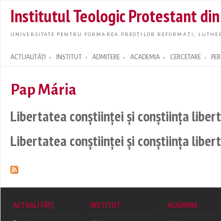
Skip t
Institutul Teologic Protestant di
main
conte
UNIVERSITATE PENTRU FORMAREA PREOȚILOR REFORMAȚI, LUTHER
ACTUALITĂȚI
INSTITUT
ADMITERE
ACADEMIA
CERCETARE
PE
Search form
Pap Mária
Libertatea conștiinței și conștiința liber
Libertatea conștiinței și conștiința liber
ACTUALITĂȚI
INSTITUT
ACADEMIA