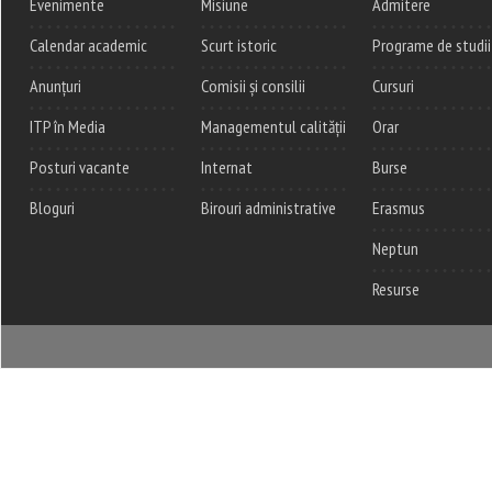
Evenimente
Misiune
Admitere
Calendar academic
Scurt istoric
Programe de studii
Anunțuri
Comisii și consilii
Cursuri
ITP în Media
Managementul calității
Orar
Posturi vacante
Internat
Burse
Bloguri
Birouri administrative
Erasmus
Neptun
Resurse