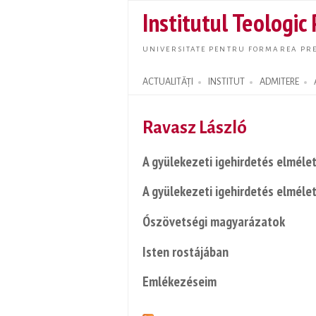
Institutul Teologic
UNIVERSITATE PENTRU FORMAREA PRE
ACTUALITĂȚI
INSTITUT
ADMITERE
Search form
Ravasz László
A gyülekezeti igehirdetés elmélet
A gyülekezeti igehirdetés elmélet
Ószövetségi magyarázatok
Isten rostájában
Emlékezéseim