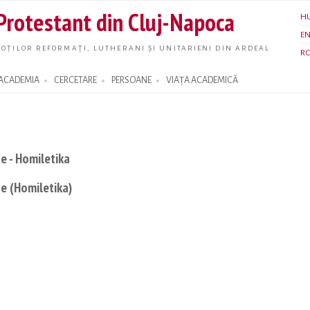
Skip to
 Protestant din Cluj-Napoca
H
main
E
content
OȚILOR REFORMAȚI, LUTHERANI ȘI UNITARIENI DIN ARDEAL
R
ACADEMIA
CERCETARE
PERSOANE
VIAȚA ACADEMICĂ
e - Homiletika
e (Homiletika)