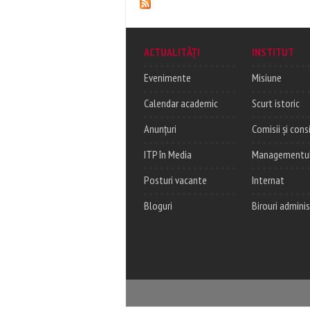
ACTUALITĂȚI
INSTITUT
Evenimente
Misiune
Calendar academic
Scurt istoric
Anunțuri
Comisii și consi
ITP în Media
Managementul c
Posturi vacante
Internat
Bloguri
Birouri adminis