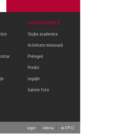
VIAȚA ACADEMICĂ
tice
Slujbe academice
Activitate misionară
rsitar
Prelegeri
Predici
ție
Legație
Galerie foto
Login
Adresa
© ITP-CJ