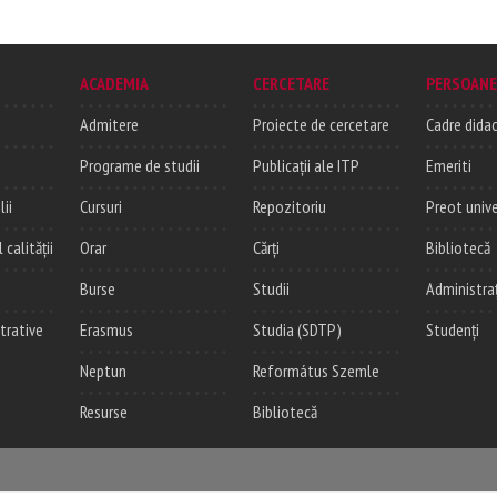
ACADEMIA
CERCETARE
PERSOANE
Admitere
Proiecte de cercetare
Cadre didac
Programe de studii
Publicații ale ITP
Emeriti
lii
Cursuri
Repozitoriu
Preot unive
alității
Orar
Cărți
Bibliotecă
Burse
Studii
Administra
trative
Erasmus
Studia (SDTP)
Studenți
Neptun
Református Szemle
Resurse
Bibliotecă