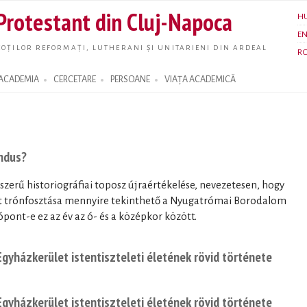
Skip to
 Protestant din Cluj-Napoca
H
main
E
content
OȚILOR REFORMAȚI, LUTHERANI ȘI UNITARIENI DIN ARDEAL
R
ACADEMIA
CERCETARE
PERSOANE
VIAȚA ACADEMICĂ
ndus?
zerű historiográfiai toposz újraértékelése, nevezetesen, hogy
t trónfosztása mennyire tekinthető a Nyugatrómai Borodalom
ópont-e ez az év az ó- és a középkor között.
gyházkerület istentiszteleti életének rövid története
gyházkerület istentiszteleti életének rövid története