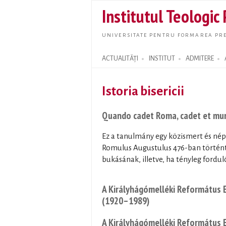
Institutul Teologic
UNIVERSITATE PENTRU FORMAREA PRE
ACTUALITĂȚI
INSTITUT
ADMITERE
Search form
Istoria bisericii
Quando cadet Roma, cadet et mu
Ez a tanulmány egy közismert és néps
Romulus Augustulus 476-ban történ
bukásának, illetve, ha tényleg fordul
A Királyhágómelléki Református E
(1920–1989)
A Királyhágómelléki Református E