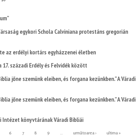
lum”
 Társaság egykori Schola Calviniana protestáns gregorián
e az erdélyi kortárs egyházzenei életben
a 17. századi Erdély és Felvidék között
iblia jőne szemünk eleiben, és forgana kezünkben.” A Váradi
iblia jőne szemünk eleiben, és forgana kezünkben.” A Váradi
 Intézet könyvtárának Váradi Bibliái
6
7
8
9
…
următoarea ›
ultima »