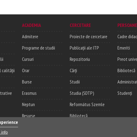
ACADEMIA
CERCETARE
PERSOANE
Admitere
Proiecte de cercetare
Cadre didac
Programe de studii
Publicații ale ITP
Emeriti
lii
Cursuri
Repozitoriu
Preot unive
alității
Orar
Cărți
Bibliotecă
Burse
Studii
Administra
trative
Erasmus
Studia (SDTP)
Studenți
Neptun
Református Szemle
Resurse
Bibliotecă
experience
 info