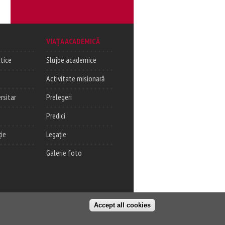
VIAȚA ACADEMICĂ
tice
Slujbe academice
Activitate misionară
rsitar
Prelegeri
Predici
ție
Legație
Galerie foto
Accept all cookies
Login
Adresa
© ITP-CJ