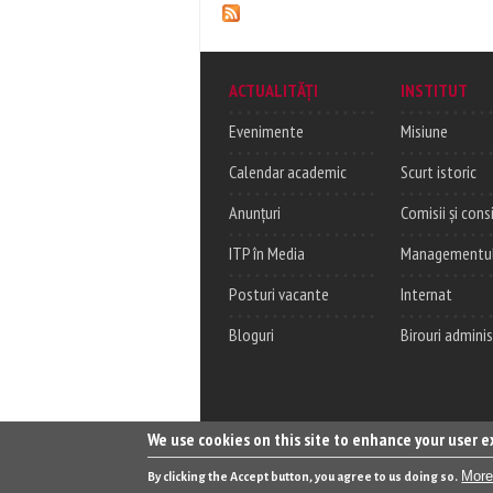
ACTUALITĂȚI
INSTITUT
Evenimente
Misiune
Calendar academic
Scurt istoric
Anunțuri
Comisii și consi
ITP în Media
Managementul c
Posturi vacante
Internat
Bloguri
Birouri adminis
We use cookies on this site to enhance your user 
More
By clicking the Accept button, you agree to us doing so.