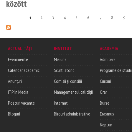
között
1
2
3
4
5
6
7
8
9
Pages
ACTUALITĂȚI
INSTITUT
ACADEMIA
Evenimente
Misiune
Admitere
Calendar academic
Scurt istoric
Programe de studii
Anunțuri
Comisii și consilii
Cursuri
ITP în Media
Managementul calității
Orar
Posturi vacante
Internat
Burse
Bloguri
Birouri administrative
Erasmus
Neptun