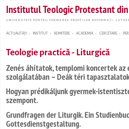
Skip t
Institutul Teologic Protestant di
main
conte
UNIVERSITATE PENTRU FORMAREA PREOȚILOR REFORMAȚI, LUTHER
ACTUALITĂȚI
INSTITUT
ADMITERE
ACADEMIA
CERCETARE
PE
Search form
Teologie practică - Liturgică
Zenés áhítatok, templomi koncertek az 
szolgálatában – Deák téri tapasztalatok
Hogyan prédikáljunk gyermek-istentiszt
szempont.
Grundfragen der Liturgik. Ein Studienb
Gottesdienstgestaltung.