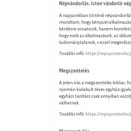
Népvándorlás. Isten vándorló né
A napjainkban történő népvándorlásr
mondtam, hogy kényszeralkalmazások
kérdésre vonatozik, hanem homileti
hogy ezek az alkalmazások, az idősz
tudománytalanok, s ezzel megerőszak
További infó:
https://repo.proteo.hu
Megszentelés
A jelen írás a megszentelés bibliai, h
nyomán kialakult téves egyházi gyako
egyházi tanítást csak annyiban vázo
válhatnak.
További infó:
https://repo.proteo.hu