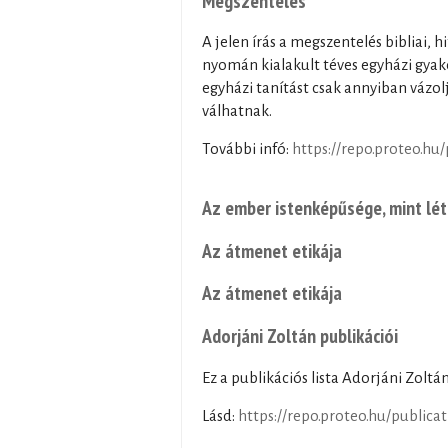
Megszentelés
A jelen írás a megszentelés bibliai, h
nyomán kialakult téves egyházi gyako
egyházi tanítást csak annyiban vázo
válhatnak.
További infó:
https://repo.proteo.hu
Az ember istenképűsége, mint lé
Az átmenet etikája
Az átmenet etikája
Adorjáni Zoltán publikációi
Ez a publikációs lista Adorjáni Zolt
Lásd:
https://repo.proteo.hu/publica