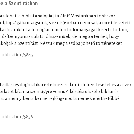
pe a Szentírásban
a lehet-e bibliai analógiát találni? Mostanában többször
 fogságában vagyunk, s ez elsősorban nemcsak a most felvetett
kai ficamként a teológiai minden tudományágát kísérti. Tudom,
erűsítés nyomása alatt jóhiszeműek, de megtörténhet, hogy
olják a Szentírást. Nézzük meg a szóba jöhető történeteket.
/publication/5845
itvallási és dogmatikai értelmezése körüli félreértéseket és az ezek
rlatot kívánja szemügyre venni. A kérdésről szóló bibliai és
lja, amennyiben a benne rejlő igenből a nemek is érthetőbbé
/publication/5836