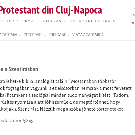
Skip to
 Protestant din Cluj-Napoca
H
main
E
content
OȚILOR REFORMAȚI, LUTHERANI ȘI UNITARIENI DIN ARDEAL
R
ACADEMIA
CERCETARE
PERSOANE
VIAȚA ACADEMICĂ
pe a Szentírásban
a lehet-e bibliai analógiát találni? Mostanában többször
 fogságában vagyunk, s ez elsősorban nemcsak a most felvetett
kai ficamként a teológiai minden tudományágát kísérti. Tudom,
erűsítés nyomása alatt jóhiszeműek, de megtörténhet, hogy
olják a Szentírást. Nézzük meg a szóba jöhető történeteket.
/publication/5845