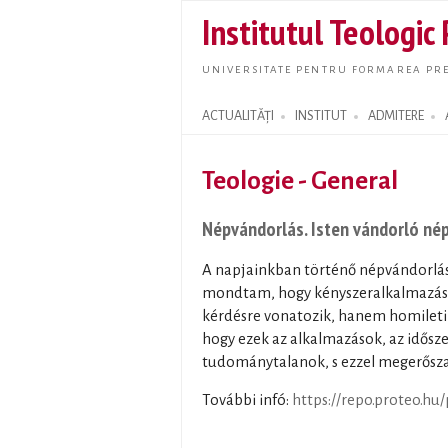
Institutul Teologic
UNIVERSITATE PENTRU FORMAREA PRE
ACTUALITĂȚI
INSTITUT
ADMITERE
Search form
Teologie - General
Népvándorlás. Isten vándorló né
A napjainkban történő népvándorlásr
mondtam, hogy kényszeralkalmazások
kérdésre vonatozik, hanem homileti
hogy ezek az alkalmazások, az idősz
tudománytalanok, s ezzel megerőszak
További infó:
https://repo.proteo.hu