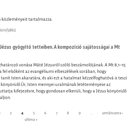
án közleményeit tartalmazza.
tion/5862
Jézus gyógyító tetteiben. A kompozíció sajátosságai a Mt
ghatározó vonása Máté Jézusról szóló beszámolójának. A Mt 8,1–15
a fel elsőként az evangéliumi elbeszélések sorában, hogy
anít Isten akaratára, és aki ezt a hatalmat kézzelfoghatóvá is teszi
, a könyörülő Úr, Isten mennyei uralmának letéteményese az
ttatja kifejezésre, hogy gondosan elkerüli, hogy a Jézus könyörülő
aljon.
2
3
4
5
6
7
8
9
…
următoarea ›
ultima »