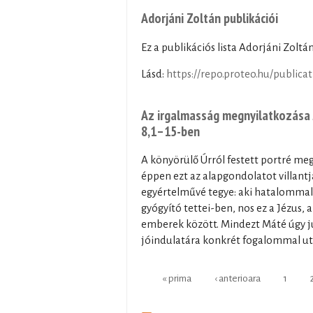
Adorjáni Zoltán publikációi
Ez a publikációs lista Adorjáni Zolt
Lásd:
https://repo.proteo.hu/publica
Az irgalmasság megnyilatkozása 
8,1–15-ben
A könyörülő Úrról festett portré me
éppen ezt az alapgondolatot villantj
egyértelművé tegye: aki hatalommal t
gyógyító tettei-ben, nos ez a Jézus
emberek között. Mindezt Máté úgy ju
jóindulatára konkrét fogalommal ut
Pages
« prima
‹ anterioara
1