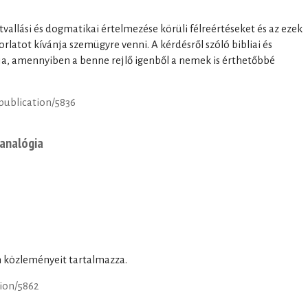
itvallási és dogmatikai értelmezése körüli félreértéseket és az ezek
rlatot kívánja szemügyre venni. A kérdésről szóló bibliai és
lja, amennyiben a benne rejlő igenből a nemek is érthetőbbé
/publication/5836
tanalógia
án közleményeit tartalmazza.
tion/5862