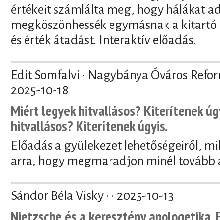
értékeit számlálta meg, hogy hálákat a
megköszönhessék egymásnak a kitartó 
és érték átadást. Interaktív előadás.
Edit Somfalvi · Nagybánya Óváros Refo
2025-10-18
Miért legyek hitvallásos? Kiterítenek úg
hitvallásos? Kiterítenek úgyis.
Előadás a gyülekezet lehetőségeiről, mi
arra, hogy megmaradjon minél tovább a
Sándor Béla Visky · ·
2025-10-13
Nietzsche és a keresztény apologetika. 