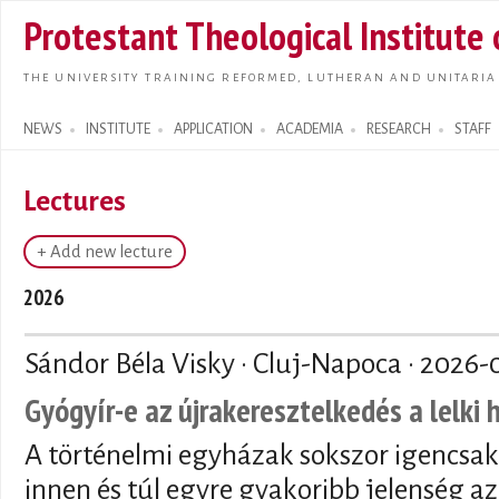
Skip t
Protestant Theological Institute
main
conte
THE UNIVERSITY TRAINING REFORMED, LUTHERAN AND UNITARIA
NEWS
INSTITUTE
APPLICATION
ACADEMIA
RESEARCH
STAFF
Search form
Lectures
+ Add new lecture
2026
Sándor Béla Visky · Cluj-Napoca ·
2026-
Gyógyír-e az újrakeresztelkedés a lelki
A történelmi egyházak sokszor igencsak
innen és túl egyre gyakoribb jelenség az