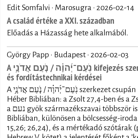
Edit Somfalvi · Marosugra ·
2026-02-14
A család értéke a XXI. században
Előadás a Házasság hete alkalmából.
György Papp · Budapest ·
2026-02-03
A נֹֽעַם־יְ֜הוָ֗ה / נֹ֤עַם אֲדֹנָ֥י kifejezés szemantikai, vallástörténeti
és fordítástechnikai kérdései
A נֹֽעַם־יְ֜הוָ֗ה / נֹ֤עַם אֲדֹנָ֥י szerkezet csupán kétszer fordul elő a
Héber Bibliában: a Zsolt 27,4-ben és a 
a נעם gyök származékszavai többször is előfordulnak a Héber
Bibliában, különösen a bölcsesség-iroda
15,26; 26,24), és a mértékadó szótárak (p
Hebrew V. kötet) a jelentését főként a ’