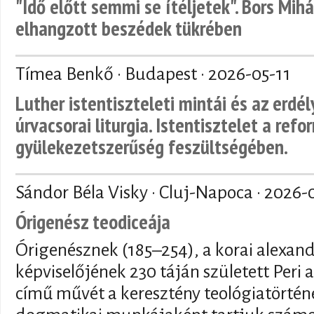
"Idő előtt semmi se ítéljetek". Bors Mihá
elhangzott beszédek tükrében
Tímea Benkő · Budapest ·
2026-05-11
Luther istentiszteleti mintái és az erdé
úrvacsorai liturgia. Istentisztelet a refo
gyülekezetszerűség feszültségében.
Sándor Béla Visky · Cluj-Napoca ·
2026-
Órigenész teodiceája
Órigenésznek (185–254), a korai alexand
képviselőjének 230 táján született Peri a
című művét a keresztény teológiatörténe