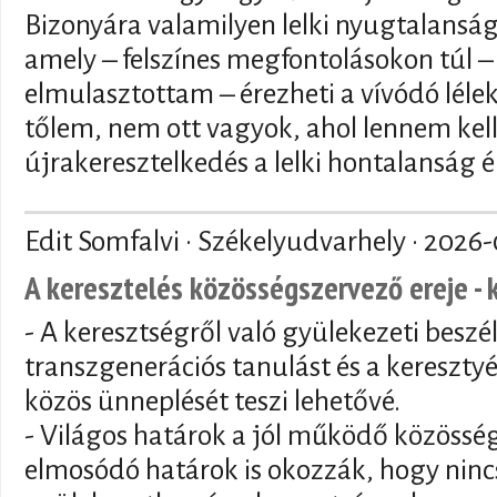
Bizonyára valamilyen lelki nyugtalansá
amely – felszínes megfontolásokon túl – 
elmulasztottam – érezheti a vívódó lélek 
tőlem, nem ott vagyok, ahol lennem kell
újrakeresztelkedés a lelki hontalanság é
Edit Somfalvi · Székelyudvarhely ·
2026-
A keresztelés közösségszervező ereje - 
- A keresztségről való gyülekezeti beszé
transzgenerációs tanulást és a keresztyé
közös ünneplését teszi lehetővé.
- Világos határok a jól működő közösség
elmosódó határok is okozzák, hogy nincs