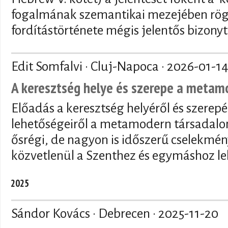
fogalmának szemantikai mezejében rögzí
fordítástörténete mégis jelentős bizony
Edit Somfalvi · Cluj-Napoca ·
2026-01-1
A keresztség helye és szerepe a meta
Előadás a keresztség helyéről és szerepé
lehetőségeiről a metamodern társadalo
ősrégi, de nagyon is időszerű cselekmén
közvetlenül a Szenthez és egymáshoz le
2025
Sándor Kovács · Debrecen ·
2025-11-20