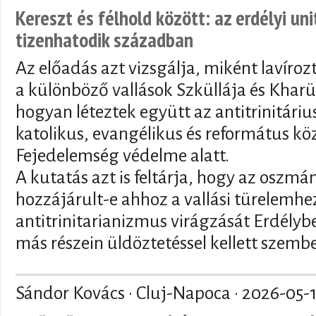
Kereszt és félhold között: az erdélyi un
tizenhatodik században
Az előadás azt vizsgálja, miként lavíroz
a különböző vallások Szküllája és Kharü
hogyan léteztek együtt az antitrinitár
katolikus, evangélikus és református kö
Fejedelemség védelme alatt.
A kutatás azt is feltárja, hogy az oszmán
hozzájárult-e ahhoz a vallási türelemhez
antitrinitarianizmus virágzását Erdély
más részein üldöztetéssel kellett szemb
Sándor Kovács · Cluj-Napoca ·
2026-05-