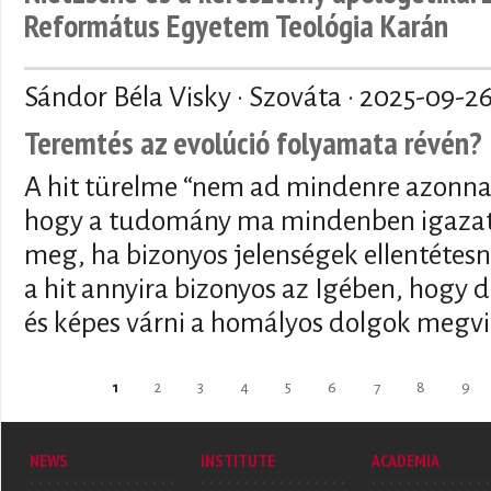
Református Egyetem Teológia Karán
Sándor Béla Visky · Szováta ·
2025-09-2
Teremtés az evolúció folyamata révén?
A hit türelme “nem ad mindenre azonnal
hogy a tudomány ma mindenben igazat 
meg, ha bizonyos jelenségek ellentétesn
a hit annyira bizonyos az Igében, hogy de
és képes várni a homályos dolgok megvi
Pages
1
2
3
4
5
6
7
8
9
NEWS
INSTITUTE
ACADEMIA