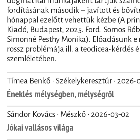
dogmatikai munkájaként tartjuk szám
fordításának második – javított és bővít
hónappal ezelőtt vehettük kézbe (A prin
Kiadó, Budapest, 2025. Ford. Somos Róbe
Simonné Pesthy Monika). Előadásunk e 
rossz problémája ill. a teodicea-kérdés
szemléletében.
Tímea Benkő · Székelykeresztúr ·
2026-
Éneklés mélységben, mélységről
Sándor Kovács · Mészkő ·
2026-03-02
Jókai vallásos világa