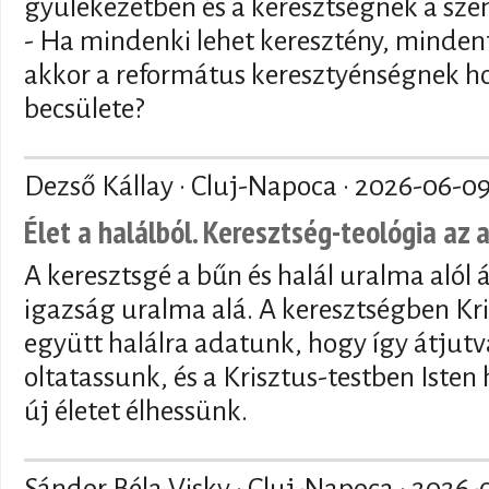
gyülekezetben és a keresztségnek a sze
- Ha mindenki lehet keresztény, mindenf
akkor a református keresztyénségnek ho
becsülete?
Dezső Kállay · Cluj-Napoca ·
2026-06-0
Élet a halálból. Keresztség-teológia az 
A keresztsgé a bűn és halál uralma alól 
igazság uralma alá. A keresztségben Kri
együtt halálra adatunk, hogy így átjutva
oltatassunk, és a Krisztus-testben Isten
új életet élhessünk.
Sándor Béla Visky · Cluj-Napoca ·
2026-