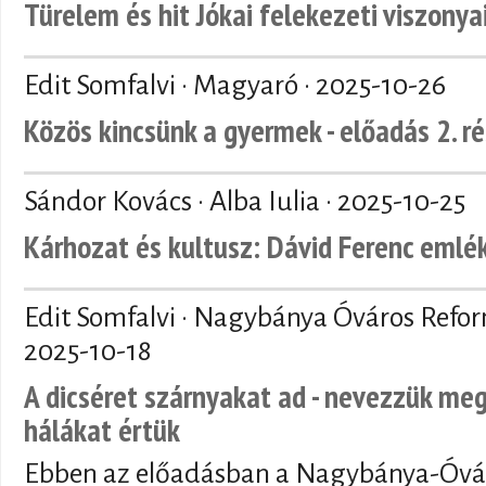
Türelem és hit Jókai felekezeti viszonya
Edit Somfalvi · Magyaró ·
2025-10-26
Közös kincsünk a gyermek - előadás 2. r
Sándor Kovács · Alba Iulia ·
2025-10-25
Kárhozat és kultusz: Dávid Ferenc emlé
Edit Somfalvi · Nagybánya Óváros Refo
2025-10-18
A dicséret szárnyakat ad - nevezzük meg
hálákat értük
Ebben az előadásban a Nagybánya-Óvár