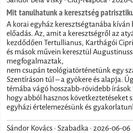
Mit tanulhatunk a keresztség patriszti
A korai egyház keresztségtanába kíván 
előadás. Az, amit a keresztségről az at
kezdődően Tertullianus, Karthágói Cipr
és mások művein keresztül Augustinuss
megfogalmaztak,
nem csupán teológiatörténetünk egy sz
Szentíráson túl – a gyökere és alapja. 
témába vágó hosszabb-rövidebb írások t
hogy abból hasznos következtetéseket s
egyházi értelemezésünk és gyakorlatunk
Sándor Kovács · Szabadka ·
2026-06-06