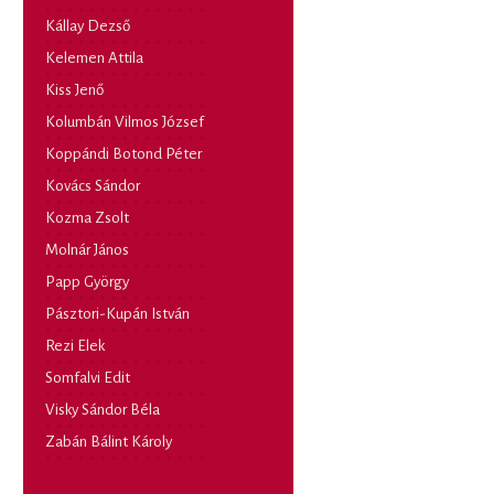
Kállay Dezső
Kelemen Attila
Kiss Jenő
Kolumbán Vilmos József
Koppándi Botond Péter
Kovács Sándor
Kozma Zsolt
Molnár János
Papp György
Pásztori-Kupán István
Rezi Elek
Somfalvi Edit
Visky Sándor Béla
Zabán Bálint Károly