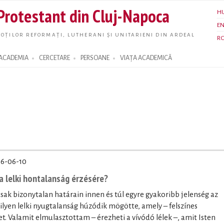
Skip to
 Protestant din Cluj-Napoca
H
main
E
content
OȚILOR REFORMAȚI, LUTHERANI ȘI UNITARIENI DIN ARDEAL
R
ACADEMIA
CERCETARE
PERSOANE
VIAȚA ACADEMICĂ
6-06-10
a lelki hontalanság érzésére?
sak bizonytalan határain innen és túl egyre gyakoribb jelenség az
ilyen lelki nyugtalanság húzódik mögötte, amely – felszínes
et. Valamit elmulasztottam – érezheti a vívódó lélek –, amit Isten