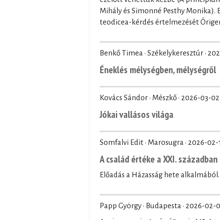
Mihály és Simonné Pesthy Monika). El
teodicea-kérdés értelmezését Órige
Benkő Timea · Székelykeresztúr ·
202
Éneklés mélységben, mélységről
Kovács Sándor · Mészkő ·
2026-03-02
Jókai vallásos világa
Somfalvi Edit · Marosugra ·
2026-02-
A család értéke a XXI. században
Előadás a Házasság hete alkalmából.
Papp György · Budapesta ·
2026-02-