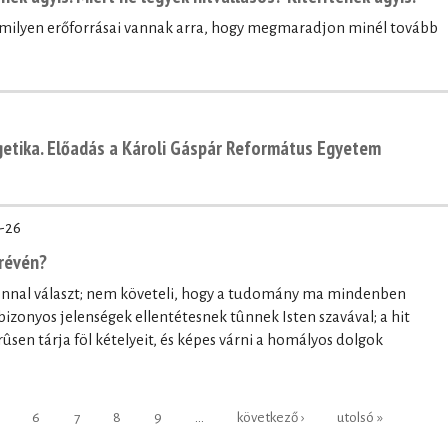
, milyen erőforrásai vannak arra, hogy megmaradjon minél tovább
getika. Előadás a Károli Gáspár Református Egyetem
-26
révén?
onnal választ; nem követeli, hogy a tudomány ma mindenben
bizonyos jelenségek ellentétesnek tûnnek Isten szavával; a hit
ûsen tárja föl kételyeit, és képes várni a homályos dolgok
6
7
8
9
…
következő ›
utolsó »