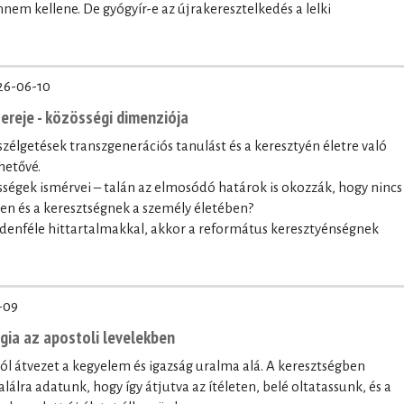
nnem kellene. De gyógyír-e az újrakeresztelkedés a lelki
26-06-10
ereje - közösségi dimenziója
szélgetések transzgenerációs tanulást és a keresztyén életre való
hetővé.
sségek ismérvei – talán az elmosódó határok is okozzák, hogy nincs
ben és a keresztségnek a személy életében?
denféle hittartalmakkal, akkor a református keresztyénségnek
-09
ógia az apostoli levelekben
lól átvezet a kegyelem és igazság uralma alá. A keresztségben
lálra adatunk, hogy így átjutva az ítéleten, belé oltatassunk, és a