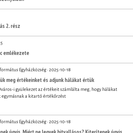
ás 2. rész
25
nc emlékezete
eformátus Egyházközség ·
2025-10-18
zük meg értékeinket és adjunk hálákat értük
áros-i gyülekezet az értékeit számlálta meg, hogy hálákat
egymásnak a kitartó értékőrzést
eformátus Egyházközség ·
2025-10-18
nek úgyis. Miért ne legyek hitvallásos? Kiterítenek úgyis.