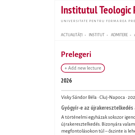
Institutul Teologic
UNIVERSITATE PENTRU FORMAREA PRE
ACTUALITĂȚI
INSTITUT
ADMITERE
Search form
Prelegeri
+ Add new lecture
2026
Visky Sándor Béla · Cluj-Napoca ·
202
Gyógyír-e az újrakeresztelkedés 
A történelmi egyházak sokszor igenc
újrakeresztelkedés. Bizonyára valam
megfontolásokon túl – őszinte is leh