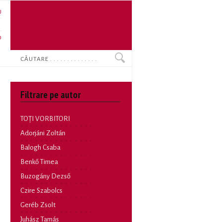
U
N
O
Search
Filtrare pe autor
TOȚI VORBITORI
Adorjáni Zoltán
Balogh Csaba
Benkő Timea
Buzogány Dezső
Czire Szabolcs
Geréb Zsolt
Juhász Tamás