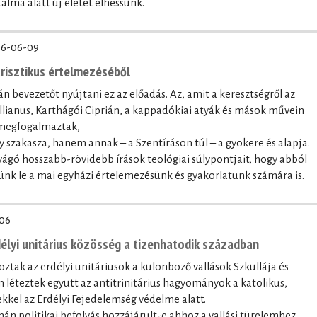
alma alatt új életet élhessünk.
6-06-09
trisztikus értelmezéséből
n bevezetőt nyújtani ez az előadás. Az, amit a keresztségről az
lianus, Karthágói Ciprián, a kappadókiai atyák és mások művein
 megfogalmaztak,
szakasza, hanem annak – a Szentíráson túl – a gyökere és alapja.
gó hosszabb-rövidebb írások teológiai súlypontjait, hogy abból
nk le a mai egyházi értelemezésünk és gyakorlatunk számára is.
06
délyi unitárius közösség a tizenhatodik században
roztak az erdélyi unitáriusok a különböző vallások Szküllája és
 léteztek együtt az antitrinitárius hagyományok a katolikus,
kkel az Erdélyi Fejedelemség védelme alatt.
zmán politikai befolyás hozzájárult-e ahhoz a vallási türelemhez,