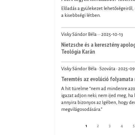
Előadás a gyülekezet lehetőségeiről
a kisebbségi létben.
Visky Sándor Béla · ·
2025-10-13
Nietzsche és a keresztény apolo
Teológia Karán
Visky Sándor Béla · Szováta ·
2025-09
Teremtés az evolúció folyamata 
A hit türelme “nem ad mindenre az
igazat adjon neki; nem ijed meg, ha 
annyira bizonyos az Igében, hogy der
megvilágosodására.”
Pages
1
2
3
4
5