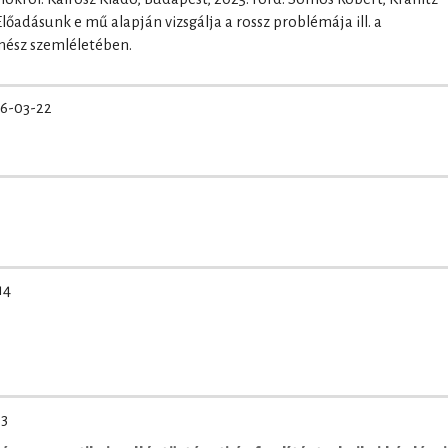
őadásunk e mű alapján vizsgálja a rossz problémája ill. a
nész szemléletében.
6-03-22
14
03