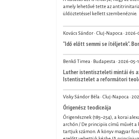
amely lehetővé tette az antitrinita
üldöztetéssel kellett szembenéznie.
Kovács Sándor · Cluj-Napoca ·
2026-
"Idő előtt semmi se ítéljetek". B
Benkő Timea · Budapesta ·
2026-05-1
Luther istentiszteleti mintái és a
Istentisztelet a reformátori teo
Visky Sándor Béla · Cluj-Napoca ·
202
Órigenész teodiceája
Órigenésznek (185–254), a korai alex
archón / De principiis című művét a
tartjuk számon. A könyv magyar ford
ezelőtt vehettük kézbe (A princípium