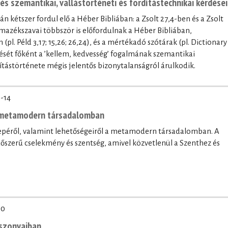
נֹֽעַם־יְ֜הוָ֗ה / נֹ֤עַם kifejezés szemantikai, vallástörténeti és fordítástechnikai kérdései
l. Péld 3,17; 15,26; 26,24), és a mértékadó szótárak (pl. Dictionary
ntését főként a ’kellem, kedvesség’ fogalmának szemantikai
ítástörténete mégis jelentős bizonytalanságról árulkodik.
-14
a metamodern társadalomban
erepéről, valamint lehetőségeiről a metamodern társadalomban. A
időszerű cselekmény és szentség, amivel közvetlenül a Szenthez és
20
iszonyaiban