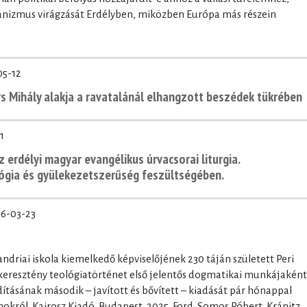
rianizmus virágzását Erdélyben, miközben Európa más részein
05-12
ors Mihály alakja a ravatalánál elhangzott beszédek tükrében
1
z erdélyi magyar evangélikus úrvacsorai liturgia.
lógia és gyülekezetszerűség feszültségében.
6-03-23
andriai iskola kiemelkedő képviselőjének 230 táján született Peri
 keresztény teológiatörténet első jelentős dogmatikai munkájaként
ításának második – javított és bővített – kiadását pár hónappal
okról. Kairosz Kiadó, Budapest, 2025. Ford. Somos Róbert, Kránitz