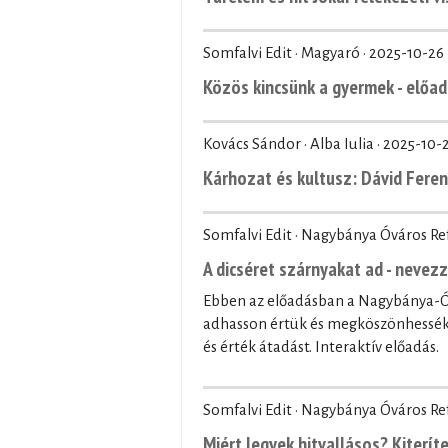
Somfalvi Edit · Magyaró ·
2025-10-26
Közös kincsünk a gyermek - előad
Kovács Sándor · Alba Iulia ·
2025-10-
Kárhozat és kultusz: Dávid Fere
Somfalvi Edit · Nagybánya Óváros R
A dicséret szárnyakat ad - nevez
Ebben az előadásban a Nagybánya-Óv
adhasson értük és megköszönhessék 
és érték átadást. Interaktív előadás.
Somfalvi Edit · Nagybánya Óváros R
Miért legyek hitvallásos? Kiteríte