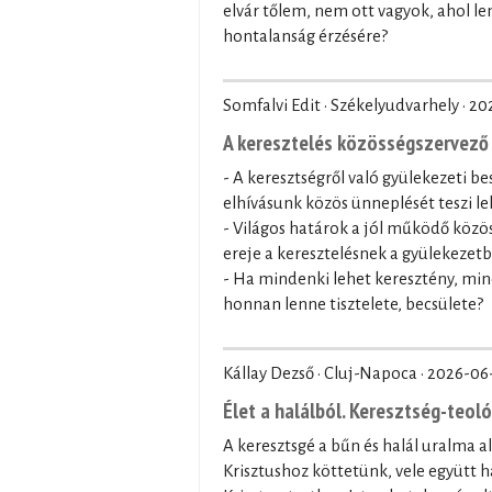
elvár tőlem, nem ott vagyok, ahol le
hontalanság érzésére?
Somfalvi Edit · Székelyudvarhely ·
20
A keresztelés közösségszervező 
- A keresztségről való gyülekezeti be
elhívásunk közös ünneplését teszi le
- Világos határok a jól működő közö
ereje a keresztelésnek a gyülekezet
- Ha mindenki lehet keresztény, min
honnan lenne tisztelete, becsülete?
Kállay Dezső · Cluj-Napoca ·
2026-06
Élet a halálból. Keresztség-teol
A keresztsgé a bűn és halál uralma a
Krisztushoz köttetünk, vele együtt ha