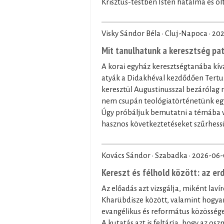
Krisztus-testben Isten hatalma és olt
Visky Sándor Béla · Cluj-Napoca ·
202
Mit tanulhatunk a keresztség pa
A korai egyház keresztségtanába kívá
atyák a Didakhéval kezdődően Tertul
keresztül Augustinusszal bezárólag
nem csupán teológiatörténetünk egy 
Úgy próbáljuk bemutatni a témába vá
hasznos következtetéseket szűrhessü
Kovács Sándor · Szabadka ·
2026-06-
Kereszt és félhold között: az er
Az előadás azt vizsgálja, miként laví
Kharübdisze között, valamint hogyan
evangélikus és református közössége
A kutatás azt is feltárja, hogy az os