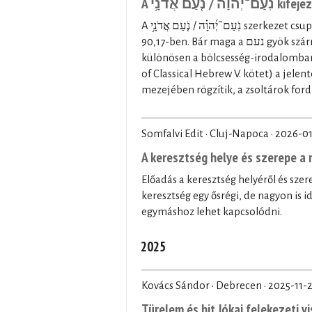
A  אֲדֹנָ֥י
A נֹֽעַם־יְ֜הוָ֗ה / נֹ֤עַם אֲדֹנָ֥י szerkezet csupán kétszer fordul elő a Héber Bibliában: a Zsolt 27,4-ben és a Zsolt
90,17-ben. Bár maga a נעם gyök származékszavai többször is előfordulnak a Héber Bibliában,
különösen a bölcsesség-irodalomban (p
of Classical Hebrew V. kötet) a jele
mezejében rögzítik, a zsoltárok ford
Somfalvi Edit · Cluj-Napoca ·
2026-01
A keresztség helye és szerepe 
Előadás a keresztség helyéről és sz
keresztség egy ősrégi, de nagyon is 
egymáshoz lehet kapcsolódni.
2025
Kovács Sándor · Debrecen ·
2025-11-
Türelem és hit Jókai felekezeti v