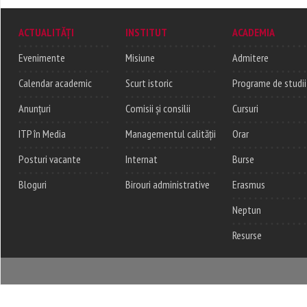
ACTUALITĂȚI
INSTITUT
ACADEMIA
Evenimente
Misiune
Admitere
Calendar academic
Scurt istoric
Programe de studii
Anunțuri
Comisii și consilii
Cursuri
ITP în Media
Managementul calității
Orar
Posturi vacante
Internat
Burse
Bloguri
Birouri administrative
Erasmus
Neptun
Resurse