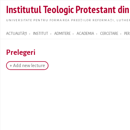
Skip t
Institutul Teologic Protestant di
main
conte
UNIVERSITATE PENTRU FORMAREA PREOȚILOR REFORMAȚI, LUTHER
ACTUALITĂȚI
INSTITUT
ADMITERE
ACADEMIA
CERCETARE
PE
Search form
Prelegeri
+ Add new lecture