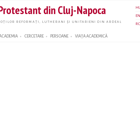
Skip to
 Protestant din Cluj-Napoca
H
main
E
content
OȚILOR REFORMAȚI, LUTHERANI ȘI UNITARIENI DIN ARDEAL
R
ACADEMIA
CERCETARE
PERSOANE
VIAȚA ACADEMICĂ