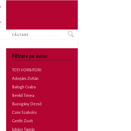
U
N
O
Search
Filtrare pe autor
TOȚI VORBITORI
Adorjáni Zoltán
Balogh Csaba
Benkő Timea
Buzogány Dezső
Czire Szabolcs
Geréb Zsolt
Juhász Tamás