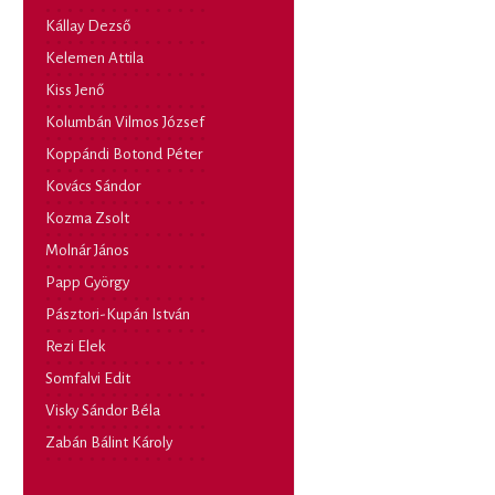
Kállay Dezső
Kelemen Attila
Kiss Jenő
Kolumbán Vilmos József
Koppándi Botond Péter
Kovács Sándor
Kozma Zsolt
Molnár János
Papp György
Pásztori-Kupán István
Rezi Elek
Somfalvi Edit
Visky Sándor Béla
Zabán Bálint Károly