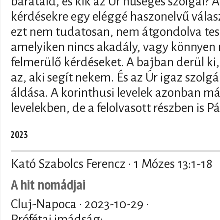
barátaid, és kik az Úr hűséges szolgái? 
kérdésekre egy eléggé haszonelvű válasz
ezt nem tudatosan, nem átgondolva tesz
amelyiken nincs akadály, vagy könnyen
felmerülő kérdéseket. A bajban derül ki, 
az, aki segít nekem. És az Úr igaz szolgá
áldása. A korinthusi levelek azonban má
levelekben, de a felolvasott részben is Pá
2023
Kató Szabolcs Ferencz · 1 Mózes 13:1-18
A hit nomádjai
Cluj-Napoca ·
2023-10-29
·
Prófétai imádság: