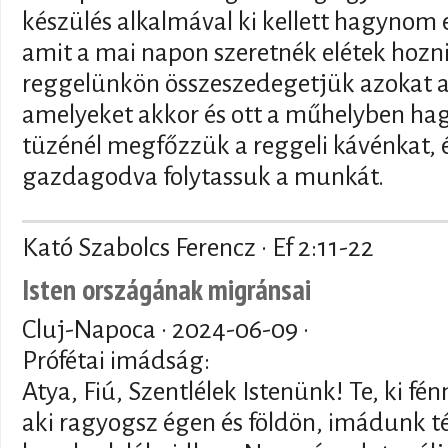
készülés alkalmával ki kellett hagynom 
amit a mai napon szeretnék elétek hozn
reggelünkön összeszedegetjük azokat a
amelyeket akkor és ott a műhelyben ha
tüzénél megfőzzük a reggeli kávénkat, 
gazdagodva folytassuk a munkát.
Kató Szabolcs Ferencz · Ef 2:11-22
Isten országának migránsai
Cluj-Napoca ·
2024-06-09
·
Prófétai imádság:
Atya, Fiú, Szentlélek Istenünk! Te, ki fén
aki ragyogsz égen és földön, imádunk té