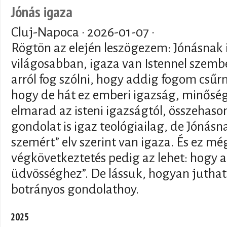
Jónás igaza
Cluj-Napoca ·
2026-01-07
·
Rögtön az elején leszögezem: Jónásnak
világosabban, igaza van Istennel szemb
arról fog szólni, hogy addig fogom csűr
hogy de hát ez emberi igazság, minősé
elmarad az isteni igazságtól, összehasonl
gondolat is igaz teológiailag, de Jónásn
szemért” elv szerint van igaza. És ez még
végkövetkeztetés pedig az lehet: hogy a
üdvösséghez”. De lássuk, hogyan juthatu
botrányos gondolathoy.
2025