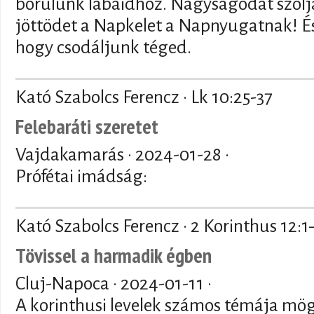
borulunk lábaidhoz. Nagyságodat szólja 
jöttödet a Napkelet a Napnyugatnak! É
hogy csodáljunk téged.
Kató Szabolcs Ferencz · Lk 10:25-37
Felebaráti szeretet
Vajdakamarás ·
2024-01-28
·
Prófétai imádság:
Kató Szabolcs Ferencz · 2 Korinthus 12:1
Tövissel a harmadik égben
Cluj-Napoca ·
2024-01-11
·
A korinthusi levelek számos témája mögöt