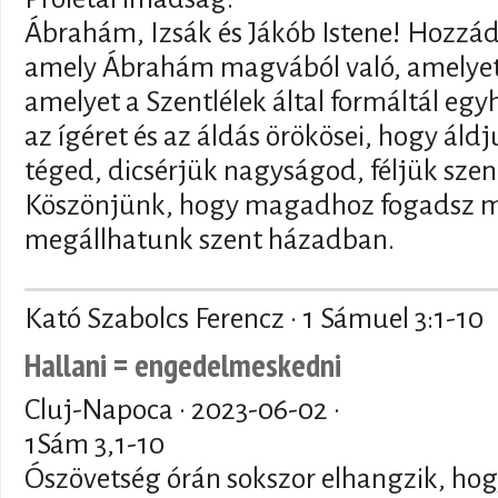
Ábrahám, Izsák és Jákób Istene! Hozzád 
amely Ábrahám magvából való, amelyet 
amelyet a Szentlélek által formáltál egy
az ígéret és az áldás örökösei, hogy ál
téged, dicsérjük nagyságod, féljük sze
Köszönjünk, hogy magadhoz fogadsz m
megállhatunk szent házadban.
Kató Szabolcs Ferencz · 1 Sámuel 3:1-10
Hallani = engedelmeskedni
Cluj-Napoca ·
2023-06-02
·
1Sám 3,1-10
Ószövetség órán sokszor elhangzik, hog