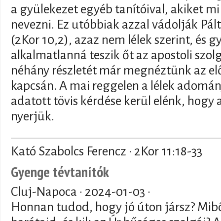
a gyülekezet egyéb tanítóival, akiket m
nevezni. Ez utóbbiak azzal vádolják Pált,
(2Kor 10,2), azaz nem lélek szerint, és 
alkalmatlanná teszik őt az apostoli szol
néhány részletét már megnéztünk az elő
kapcsán. A mai reggelen a lélek adomán
adatott tövis kérdése kerül elénk, hogy
nyerjük.
Kató Szabolcs Ferencz · 2Kor 11:18-33
Gyenge tévtanítók
Cluj-Napoca ·
2024-01-03
·
Honnan tudod, hogy jó úton jársz? Miből