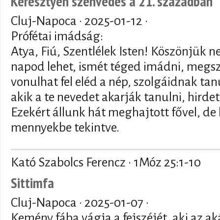
Keresztyén szenvedés a 21. században
Cluj-Napoca ·
2025-01-12
·
Prófétai imádság:
Atya, Fiú, Szentlélek Isten! Köszönjük n
napod lehet, ismét téged imádni, megszó
vonulhat fel eléd a nép, szolgáidnak tan
akik a te nevedet akarják tanulni, hirde
Ezekért állunk hát meghajtott fővel, de 
mennyekbe tekintve.
Kató Szabolcs Ferencz · 1Móz 25:1-10
Sittimfa
Cluj-Napoca ·
2025-01-07
·
Kemény fába vágja a fejszéjét, aki az ak