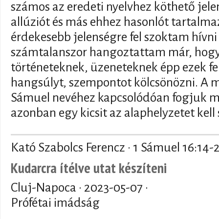
számos az eredeti nyelvhez köthető jele
allúziót és más ehhez hasonlót tartalm
érdekesebb jelenségre fel szoktam hívni a
számtalanszor hangoztattam már, hogy 
történeteknek, üzeneteknek épp ezek fel
hangsúlyt, szempontot kölcsönözni. A 
Sámuel nevéhez kapcsolódóan fogjuk m
azonban egy kicsit az alaphelyzetet ke
Kató Szabolcs Ferencz · 1 Sámuel 16:14-
Kudarcra ítélve utat készíteni
Cluj-Napoca ·
2023-05-07
·
Prófétai imádság