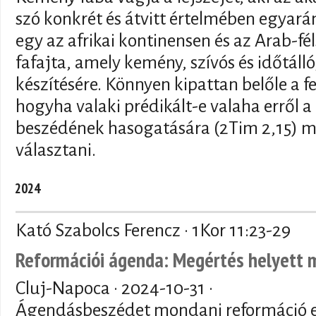
szó konkrét és átvitt értelmében egyará
egy az afrikai kontinensen és az Arab-fé
fafajta, amely kemény, szívós és időtáll
készítésére. Könnyen kipattan belőle a 
hogyha valaki prédikált-e valaha erről a
beszédének hasogatására (2Tim 2,15) m
választani.
2024
Kató Szabolcs Ferencz · 1Kor 11:23-29
Reformációi ágenda: Megértés helyett 
Cluj-Napoca ·
2024-10-31
·
Ágendásbeszédet mondani reformáció 