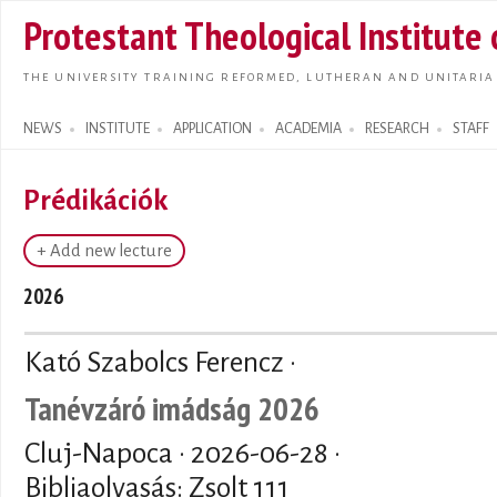
Skip t
Protestant Theological Institute
main
conte
THE UNIVERSITY TRAINING REFORMED, LUTHERAN AND UNITARIA
NEWS
INSTITUTE
APPLICATION
ACADEMIA
RESEARCH
STAFF
Search form
Prédikációk
+ Add new lecture
2026
Kató Szabolcs Ferencz ·
Tanévzáró imádság 2026
Cluj-Napoca ·
2026-06-28
·
Bibliaolvasás: Zsolt 111