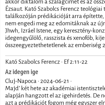
akkor diktálom a szalagcímet és az össze
Ézsaut. Kató Szabolcs Ferencz teológiai
találkozóján prédikációját arra építette
nem engedi meg az edomitáknak az újra
Jhwh, Izráel Istene, egy keresztény-konz
idegengyűlölő, rasszista és xenofób, kij
összeegyeztethetetlenek az emberiség 21
Kató Szabolcs Ferencz · Ef 2:11-22
Az idegen ige
Cluj-Napoca ·
2024-06-21
·
Majd’ két hete az akadémiai istentisztel
alapján hangzott el az igehirdetés. De 
azt a prédikációt fogom még egyszer e