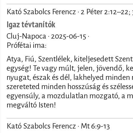
Kató Szabolcs Ferencz · 2 Péter 2:12–22; 
Igaz tévtanítók
Cluj-Napoca ·
2025-06-15
·
Prófétai ima:
Atya, Fiú, Szentlélek, kiteljesedett Sz
egység! Te vagy múlt, jelen, jövendő, k
nyugat, észak és dél, lakhelyed minden
szereteted minden hosszúság és szélessé
egyensúly, a mozdulatlan mozgató, a 
megváltó Isten!
Kató Szabolcs Ferencz · Mt 6:9-13