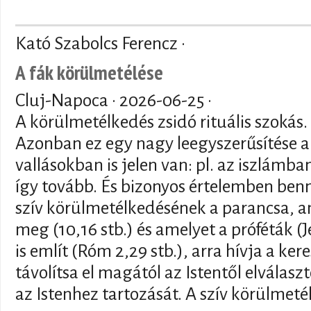
Kató Szabolcs Ferencz ·
A fák körülmetélése
Cluj-Napoca ·
2026-06-25
·
A körülmetélkedés zsidó rituális szokás
Azonban ez egy nagy leegyszerűsítése 
vallásokban is jelen van: pl. az iszlámba
így tovább. És bizonyos értelemben bennü
szív körülmetélkedésének a parancsa, 
meg (10,16 stb.) és amelyet a próféták (Je
is említ (Róm 2,29 stb.), arra hívja a ke
távolítsa el magától az Istentől elválaszt
az Istenhez tartozását. A szív körülmeté