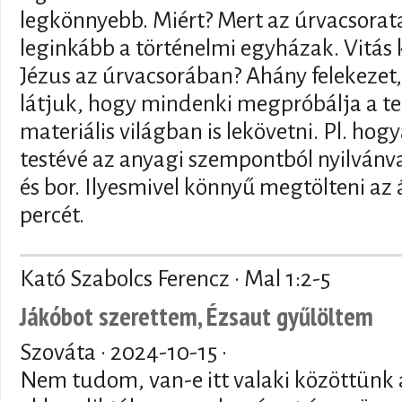
legkönnyebb. Miért? Mert az úrvacsora
leginkább a történelmi egyházak. Vitás 
Jézus az úrvacsorában? Ahány felekezet, 
látjuk, hogy mindenki megpróbálja a teo
materiális világban is lekövetni. Pl. hogy
testévé az anyagi szempontból nyilvánva
és bor. Ilyesmivel könnyű megtölteni a
percét.
Kató Szabolcs Ferencz · Mal 1:2-5
Jákóbot szerettem, Ézsaut gyűlöltem
Szováta ·
2024-10-15
·
Nem tudom, van-e itt valaki közöttünk a 