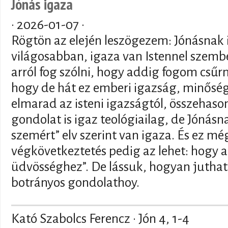
Jónás igaza
·
2026-01-07
·
Rögtön az elején leszögezem: Jónásnak
világosabban, igaza van Istennel szemb
arról fog szólni, hogy addig fogom csűr
hogy de hát ez emberi igazság, minősé
elmarad az isteni igazságtól, összehasonl
gondolat is igaz teológiailag, de Jónásn
szemért” elv szerint van igaza. És ez még
végkövetkeztetés pedig az lehet: hogy a
üdvösséghez”. De lássuk, hogyan juthatu
botrányos gondolathoy.
Kató Szabolcs Ferencz · Jón 4, 1-4