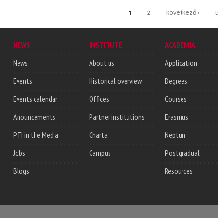
Pages
1
2
következő ›
u
NEWS
INSTITUTE
ACADEMIA
News
About us
Application
Events
Historical overview
Degrees
Events calendar
Offices
Courses
Anouncements
Partner institutions
Erasmus
PTI in the Media
Charta
Neptun
Jobs
Campus
Postgradual
Blogs
Resources