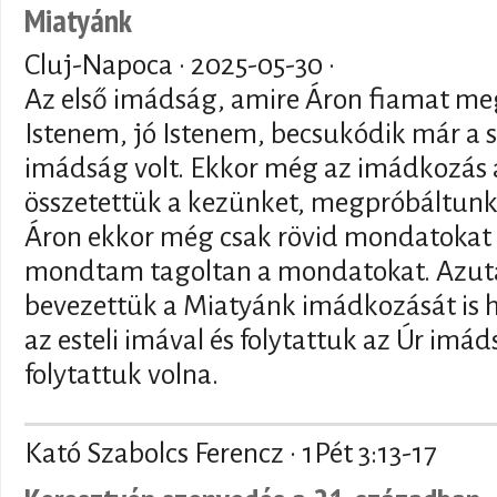
Miatyánk
Cluj-Napoca ·
2025-05-30
·
Az első imádság, amire Áron fiamat me
Istenem, jó Istenem, becsukódik már a 
imádság volt. Ekkor még az imádkozás a
összetettük a kezünket, megpróbáltunk
Áron ekkor még csak rövid mondatokat
mondtam tagoltan a mondatokat. Azut
bevezettük a Miatyánk imádkozását is
az esteli imával és folytattuk az Úr imá
folytattuk volna.
Kató Szabolcs Ferencz · 1Pét 3:13-17