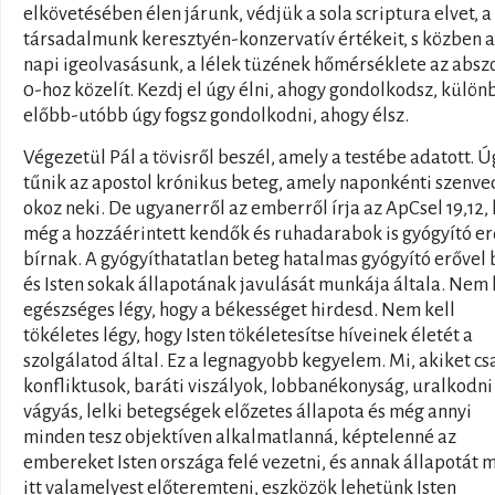
elkövetésében élen járunk, védjük a sola scriptura elvet, a
társadalmunk keresztyén-konzervatív értékeit, s közben a
napi igeolvasásunk, a lélek tüzének hőmérséklete az absz
0-hoz közelít. Kezdj el úgy élni, ahogy gondolkodsz, külön
előbb-utóbb úgy fogsz gondolkodni, ahogy élsz.
Végezetül Pál a tövisről beszél, amely a testébe adatott. Ú
tűnik az apostol krónikus beteg, amely naponkénti szenve
okoz neki. De ugyanerről az emberről írja az ApCsel 19,12,
még a hozzáérintett kendők és ruhadarabok is gyógyító er
bírnak. A gyógyíthatatlan beteg hatalmas gyógyító erővel b
és Isten sokak állapotának javulását munkája általa. Nem 
egészséges légy, hogy a békességet hirdesd. Nem kell
tökéletes légy, hogy Isten tökéletesítse híveinek életét a
szolgálatod által. Ez a legnagyobb kegyelem. Mi, akiket cs
konfliktusok, baráti viszályok, lobbanékonyság, uralkodni
vágyás, lelki betegségek előzetes állapota és még annyi
minden tesz objektíven alkalmatlanná, képtelenné az
embereket Isten országa felé vezetni, és annak állapotát 
itt valamelyest előteremteni, eszközök lehetünk Isten