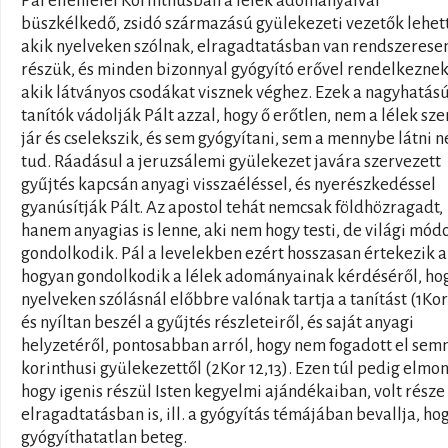
Pál ellenfelei Korinthusban a lélek adományaival
büszkélkedő, zsidó származású gyülekezeti vezetők lehet
akik nyelveken szólnak, elragadtatásban van rendszerese
részük, és minden bizonnyal gyógyító erővel rendelkeznek
akik látványos csodákat visznek véghez. Ezek a nagyhatás
tanítók vádolják Pált azzal, hogy ő erőtlen, nem a lélek sze
jár és cselekszik, és sem gyógyítani, sem a mennybe látni 
tud. Ráadásul a jeruzsálemi gyülekezet javára szervezett
gyűjtés kapcsán anyagi visszaéléssel, és nyerészkedéssel
gyanúsítják Pált. Az apostol tehát nemcsak földhözragadt,
hanem anyagias is lenne, aki nem hogy testi, de világi mód
gondolkodik. Pál a levelekben ezért hosszasan értekezik a
hogyan gondolkodik a lélek adományainak kérdéséről, ho
nyelveken szólásnál előbbre valónak tartja a tanítást (1Kor 
és nyíltan beszél a gyűjtés részleteiről, és saját anyagi
helyzetéről, pontosabban arról, hogy nem fogadott el sem
korinthusi gyülekezettől (2Kor 12,13). Ezen túl pedig elmo
hogy igenis részül Isten kegyelmi ajándékaiban, volt része
elragadtatásban is, ill. a gyógyítás témájában bevallja, ho
gyógyíthatatlan beteg.