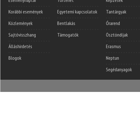
Eseménynaptár
Történet
Képzések
Korábbi események
Egyetemi kapcsolatok
Tantárgyak
Közlemények
Bentlakás
Órarend
Sajtóvisszhang
Támogatók
Ösztöndíjak
Álláshirdetés
Erasmus
Blogok
Neptun
Segédanyagok