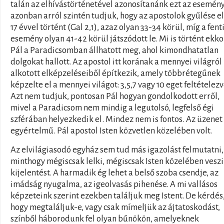
talán az elhívástörténetével azonosítanánk ezt az esemény
azonban arról szintén tudjuk, hogy az apostolok gyűlése el
17 évvel történt (Gal 2,1), azaz olyan 33-34 körül, míg a fent
esemény olyan 41-42 körül játszódott le. Mi is történt ekko
Pál a Paradicsomban állhatott meg, ahol kimondhatatlan
dolgokat hallott. Az apostol itt korának a mennyei világról
alkotott elképzeléseiből építkezik, amely többrétegűnek
képzelte el a mennyei világot: 3,5,7 vagy 10 eget feltételezv
Azt nem tudjuk, pontosan Pál hogyan gondolkodott erről,
mivel a Paradicsom nem mindig a legutolsó, legfelső égi
szférában helyezkedik el. Mindez nem is fontos. Az üzenet
egyértelmű. Pál apostol Isten közvetlen közelében volt.
Az elvilágiasodó egyház sem tud más igazolást felmutatni,
minthogy mégiscsak lelki, mégiscsak Isten közelében veszi
kijelentést. A harmadik ég lehet a belső szoba csendje, az
imádság nyugalma, az igeolvasás pihenése. A mi vallásos
képzeteink szerint ezekben találjuk meg Istent. De kérdés
hogy megtaláljuk-e, vagy csak mímeljük az ájtatoskodást,
színből háborodunk fel olyan bűnökön, amelyeknek