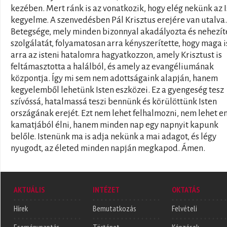
kezében. Mert ránk is az vonatkozik, hogy elég nekünk az 
kegyelme. A szenvedésben Pál Krisztus erejére van utalva.
Betegsége, mely minden bizonnyal akadályozta és nehezít
szolgálatát, folyamatosan arra kényszerítette, hogy maga i
arra az isteni hatalomra hagyatkozzon, amely Krisztust is
feltámasztotta a halálból, és amely az evangéliumának
központja. Így mi sem nem adottságaink alapján, hanem
kegyelemből lehetünk Isten eszközei. Ez a gyengeség tesz
szívóssá, hatalmassá teszi bennünk és körülöttünk Isten
országának erejét. Ezt nem lehet felhalmozni, nem lehet e
kamatjából élni, hanem minden nap egy napnyit kapunk
belőle. Istenünk ma is adja nekünk a mai adagot, és légy
nyugodt, az életed minden napján megkapod. Ámen.
AKTUÁLIS
INTÉZET
OKTATÁS
Hírek
Bemutatkozás
Felvételi