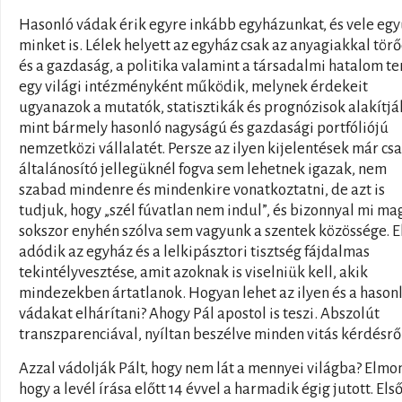
Hasonló vádak érik egyre inkább egyházunkat, és vele egy
minket is. Lélek helyett az egyház csak az anyagiakkal törő
és a gazdaság, a politika valamint a társadalmi hatalom te
egy világi intézményként működik, melynek érdekeit
ugyanazok a mutatók, statisztikák és prognózisok alakítjá
mint bármely hasonló nagyságú és gazdasági portfóliójú
nemzetközi vállalatét. Persze az ilyen kijelentések már cs
általánosító jellegüknél fogva sem lehetnek igazak, nem
szabad mindenre és mindenkire vonatkoztatni, de azt is
tudjuk, hogy „szél fúvatlan nem indul”, és bizonnyal mi m
sokszor enyhén szólva sem vagyunk a szentek közössége. 
adódik az egyház és a lelkipásztori tisztség fájdalmas
tekintélyvesztése, amit azoknak is viselniük kell, akik
mindezekben ártatlanok. Hogyan lehet az ilyen és a hason
vádakat elhárítani? Ahogy Pál apostol is teszi. Abszolút
transzparenciával, nyíltan beszélve minden vitás kérdésrő
Azzal vádolják Pált, hogy nem lát a mennyei világba? Elmo
hogy a levél írása előtt 14 évvel a harmadik égig jutott. Els