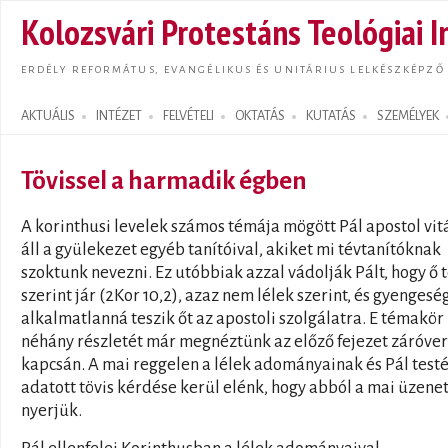
Ugrás
Kolozsvári Protestáns Teológiai I
tarta
ERDÉLY REFORMÁTUS, EVANGÉLIKUS ÉS UNITÁRIUS LELKÉSZKÉPZŐ
AKTUÁLIS
INTÉZET
FELVÉTELI
OKTATÁS
KUTATÁS
SZEMÉLYEK
Search form
Tövissel a harmadik égben
A korinthusi levelek számos témája mögött Pál apostol vit
áll a gyülekezet egyéb tanítóival, akiket mi tévtanítóknak
szoktunk nevezni. Ez utóbbiak azzal vádolják Pált, hogy ő t
szerint jár (2Kor 10,2), azaz nem lélek szerint, és gyengesé
alkalmatlanná teszik őt az apostoli szolgálatra. E témakör
néhány részletét már megnéztünk az előző fejezet záróver
kapcsán. A mai reggelen a lélek adományainak és Pál test
adatott tövis kérdése kerül elénk, hogy abból a mai üzene
nyerjük.