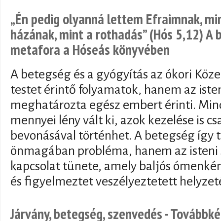
„Én pedig olyanná lettem Efraimnak, min
házának, mint a rothadás” (Hós 5,12) A
metafora a Hóseás könyvében
A betegség és a gyógyítás az ókori Köz
testet érintő folyamatok, hanem az iste
meghatározta egész embert érinti. Mi
mennyei lény vált ki, azok kezelése is cs
bevonásával történhet. A betegség így
önmagában probléma, hanem az isteni 
kapcsolat tünete, amely baljós ómenkén
és figyelmeztet veszélyeztetett helyzet
Járvány, betegség, szenvedés - Továbbk