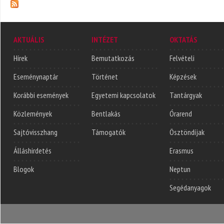
AKTUÁLIS
INTÉZET
OKTATÁS
Hírek
Bemutatkozás
Felvételi
Eseménynaptár
Történet
Képzések
Korábbi események
Egyetemi kapcsolatok
Tantárgyak
Közlemények
Bentlakás
Órarend
Sajtóvisszhang
Támogatók
Ösztöndíjak
Álláshirdetés
Erasmus
Blogok
Neptun
Segédanyagok