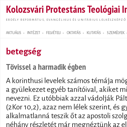
Ugrás
Kolozsvári Protestáns Teológiai I
tarta
ERDÉLY REFORMÁTUS, EVANGÉLIKUS ÉS UNITÁRIUS LELKÉSZKÉPZŐ
AKTUÁLIS
INTÉZET
FELVÉTELI
OKTATÁS
KUTATÁS
SZEMÉLYEK
Search form
betegség
Tövissel a harmadik égben
A korinthusi levelek számos témája mögöt
a gyülekezet egyéb tanítóival, akiket m
nevezni. Ez utóbbiak azzal vádolják Pált,
(2Kor 10,2), azaz nem lélek szerint, és
alkalmatlanná teszik őt az apostoli szol
néhány részletét már megnéztünk az elő