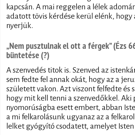
kapcsán. A mai reggelen a lélek adomán
adatott tövis kérdése kerül elénk, hogy
nyerjük.
„Nem pusztulnak el ott a férgek” (Ézs 6
büntetése (?)
A szenvedés titok is. Szenved az istenkár
sem fedte fel annak okát, hogy az a je
született vakon. Azt viszont felfedte és
hogy mit kell tenni a szenvedőkkel. Aki
nyomorúságba esett embert, abban Iste
a mi felkarolásunk ugyanaz az a felkaroló
lelket gyógyító csodatett, amelyet Isten 