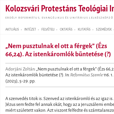
Ugrás
Kolozsvári Protestáns Teológiai I
tarta
ERDÉLY REFORMÁTUS, EVANGÉLIKUS ÉS UNITÁRIUS LELKÉSZKÉPZŐ
AKTUÁLIS
INTÉZET
FELVÉTELI
OKTATÁS
KUTATÁS
SZEMÉLYEK
Search form
„Nem pusztulnak el ott a férgek” (Ézs
66,24). Az istenkáromlók büntetése (?)
Adorjáni Zoltán
: „Nem pusztulnak el ott a férgek” (Ézs 66,2
Az istenkáromlók büntetése (?). In:
Református Szemle
116. 1.
(2023), 5-29. pp.
A szenvedés titok is. Szenved az istenkáromló és az igaz is.
Jézus sem fedte fel annak okát, hogy az a jeruzsálemi emb
miért született vakon. Azt viszont felfedte és számtalanszo