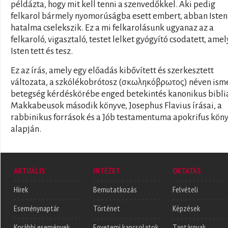
példázta, hogy mit kell tenni a szenvedőkkel. Aki pedig
felkarol bármely nyomorúságba esett embert, abban Isten
hatalma cselekszik. Ez a mi felkarolásunk ugyanaz az a
felkaroló, vigasztaló, testet lelket gyógyító csodatett, amel
Isten tett és tesz.
Ez az írás, amely egy előadás kibővített és szerkesztett
változata, a szkólékobrótosz (σκωληκόβρωτος) néven ism
betegség kérdéskörébe enged betekintés kanonikus biblia
Makkabeusok második könyve, Josephus Flavius írásai, a
rabbinikus források és a Jób testamentuma apokrifus kön
alapján.
AKTUÁLIS
INTÉZET
OKTATÁS
Hírek
Bemutatkozás
Felvételi
Eseménynaptár
Történet
Képzések
Korábbi események
Egyetemi kapcsolatok
Tantárgyak