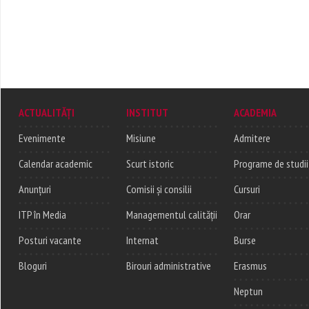
ACTUALITĂȚI
INSTITUT
ACADEMIA
Evenimente
Misiune
Admitere
Calendar academic
Scurt istoric
Programe de studii
Anunțuri
Comisii și consilii
Cursuri
ITP în Media
Managementul calității
Orar
Posturi vacante
Internat
Burse
Bloguri
Birouri administrative
Erasmus
Neptun