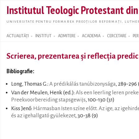
Skip t
Institutul Teologic Protestant di
main
conte
UNIVERSITATE PENTRU FORMAREA PREOȚILOR REFORMAȚI, LUTHER
ACTUALITĂȚI
INSTITUT
ADMITERE
ACADEMIA
CERCETARE
PE
Search form
Scrierea, prezentarea și reflecția predic
Bibliografie:
Long, Thomas G.:
A prédikálás tanúbizonysága
, 289-296 
Van der Meulen, Henk (ed.):
Als een leerling leren preke
Preekvoorbereiding stapsgewijs
, 100-130 (31)
Kiss Jenő:
Hármasban Isten színe előtt. Az ige, az igehird
és az igehallgató gyülekezet
, 30-38 (9)