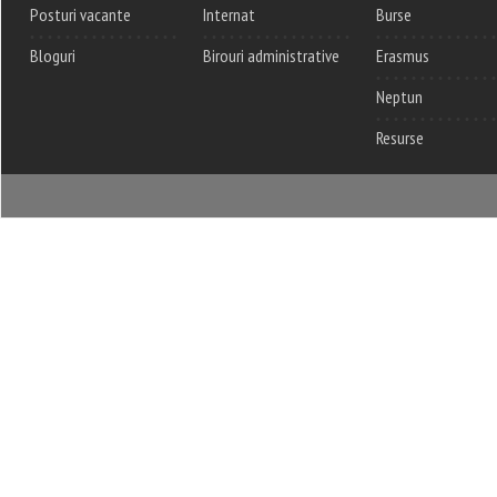
Posturi vacante
Internat
Burse
Bloguri
Birouri administrative
Erasmus
Neptun
Resurse