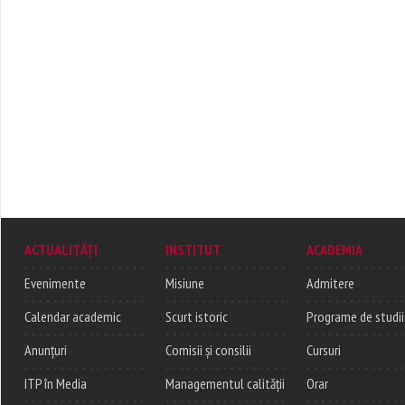
ACTUALITĂȚI
INSTITUT
ACADEMIA
Evenimente
Misiune
Admitere
Calendar academic
Scurt istoric
Programe de studii
Anunțuri
Comisii și consilii
Cursuri
ITP în Media
Managementul calității
Orar