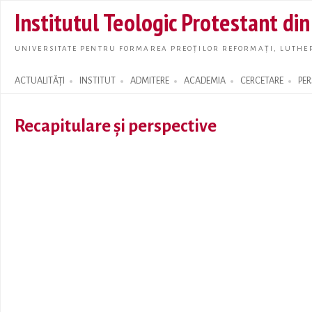
Skip t
Institutul Teologic Protestant di
main
conte
UNIVERSITATE PENTRU FORMAREA PREOȚILOR REFORMAȚI, LUTHER
ACTUALITĂȚI
INSTITUT
ADMITERE
ACADEMIA
CERCETARE
PE
Search form
Recapitulare și perspective