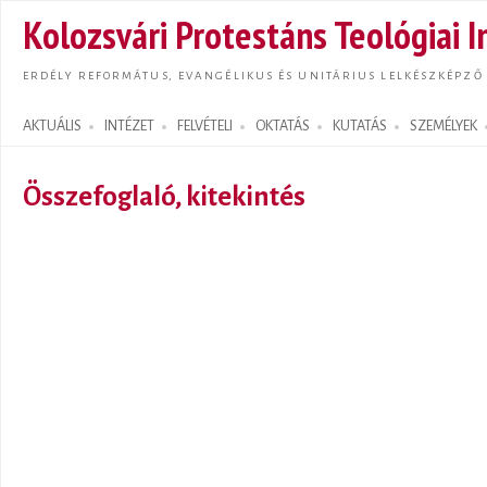
Ugrás
Kolozsvári Protestáns Teológiai I
tarta
ERDÉLY REFORMÁTUS, EVANGÉLIKUS ÉS UNITÁRIUS LELKÉSZKÉPZŐ
AKTUÁLIS
INTÉZET
FELVÉTELI
OKTATÁS
KUTATÁS
SZEMÉLYEK
Search form
Összefoglaló, kitekintés