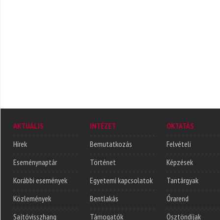
AKTUÁLIS
INTÉZET
OKTATÁS
Hírek
Bemutatkozás
Felvételi
Eseménynaptár
Történet
Képzések
Korábbi események
Egyetemi kapcsolatok
Tantárgyak
Közlemények
Bentlakás
Órarend
Sajtóvisszhang
Támogatók
Ösztöndíjak