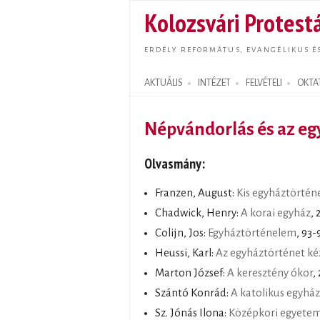
Kolozsvári Protestá
ERDÉLY REFORMÁTUS, EVANGÉLIKUS É
AKTUÁLIS
INTÉZET
FELVÉTELI
OKTA
Search form
Népvándorlás és az e
Olvasmány:
Franzen, August:
Kis egyháztörtén
Chadwick, Henry:
A korai egyház
, 
Colijn, Jos:
Egyháztörténelem
, 93-
Heussi, Karl:
Az egyháztörténet ké
Marton József:
A keresztény ókor
,
Szántó Konrád:
A katolikus egyház
Sz. Jónás Ilona:
Középkori egyetem