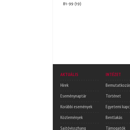
81-99 (19)
AKTUÁLIS
INTÉZET
Hírek
Bemutatkozá
Eseménynaptár
Történet
Korábbi események
Egyetemi kapc
Közlemények
Bentlakás
Sajtóvisszhang
Támogatók