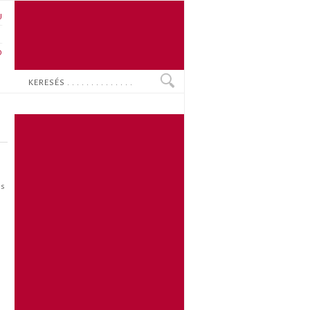
U
N
O
Keresés
os