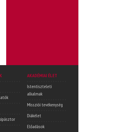
K
AKADÉMIAI ÉLET
Istentiszteleti
alkalmak
tatók
Missziói tevékenység
Diákélet
lkipásztor
Előadások