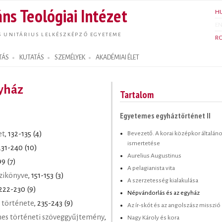
Ugrás a
ns Teológiai Intézet
H
tartalomra
E
S UNITÁRIUS LELKÉSZKÉPZŐ EGYETEME
R
TÁS
KUTATÁS
SZEMÉLYEK
AKADÉMIAI ÉLET
gyház
Tartalom
Egyetemes egyháztörténet II
Bevezető. A korai középkor általán
et
, 132-135 (4)
ismertetése
231-240 (10)
Aurelius Augustinus
99 (7)
A pelagianista vita
zikönyve
, 151-153 (3)
A szerzetesség kialakulása
 222-230 (9)
Népvándorlás és az egyház
 története
, 235-243 (9)
Az ír-skót és az angolszász misszió
es történeti szöveggyűjtemény
,
Nagy Károly és kora