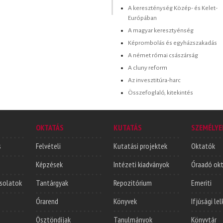
A kereszténység Közép- és Kelet-
Európában
A magyar keresztyénség
Képrombolás és egyházszakadás
A német római császárság
A cluny reform
Az invesztitúra-harc
Összefoglaló, kitekintés
OKTATÁS
KUTATÁS
SZEMÉLYE
s
Felvételi
Kutatási projektek
Oktatók
Képzések
Intézeti kiadványok
Óraadó ok
solatok
Tantárgyak
Repozitórium
Emeriti
Órarend
Könyvek
Ifjúsági le
Ösztöndíjak
Tanulmányok
Könyvtár