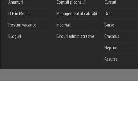
Anunțuri
Comisii și consilii
Cursuri
ITP în Media
Managementul calității
Orar
Posturi vacante
Internat
Burse
Bloguri
Birouri administrative
Erasmus
Neptun
Resurse