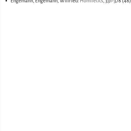
Engemann, Engemann, Wilfried:
Homiletics
, 331-378 (48)