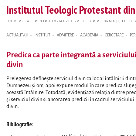
Skip t
Institutul Teologic Protestant di
main
conte
UNIVERSITATE PENTRU FORMAREA PREOȚILOR REFORMAȚI, LUTHER
ACTUALITĂȚI
INSTITUT
ADMITERE
ACADEMIA
CERCETARE
PE
Search form
Predica ca parte integrantă a serviciulu
divin
Prelegerea definește serviciul divin ca loc al întâlnirii dint
Dumnezeu și om, apoi expune modul în care predica sluje
această întâlnire. Totodată, evidențiază relația dintre pre
și serviciul divin și ancorarea predicii în cadrul serviciului
divin.
Bibliografie: