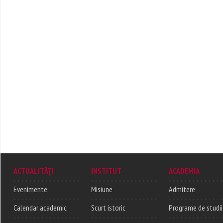
ACTUALITĂȚI
INSTITUT
ACADEMIA
Evenimente
Misiune
Admitere
Calendar academic
Scurt istoric
Programe de studii