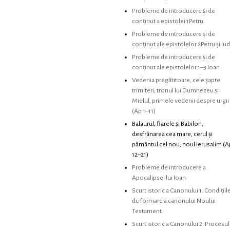
Probleme de introducere şi de
conţinut a epistolei 1Petru
Probleme de introducere şi de
conţinut ale epistolelor 2Petru şi Iu
Probleme de introducere şi de
conţinut ale epistolelor 1–3 Ioan
Vedenia pregătitoare, cele şapte
trimiteri, tronul lui Dumnezeu şi
Mielul, primele vedenii despre urgii
(Ap 1–11)
Balaurul, fiarele şi Babilon,
desfrânarea cea mare, cerul şi
pământul cel nou, noul Ierusalim (A
12–21)
Probleme de introducere a
Apocalipsei lui Ioan
Scurt istoric a Canonului 1. Condiţiil
de formare a canonului Noului
Testament
Scurt istoric a Canonului 2. Procesul