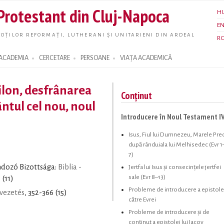
Skip to
 Protestant din Cluj-Napoca
H
main
E
content
OȚILOR REFORMAȚI, LUTHERANI ȘI UNITARIENI DIN ARDEAL
R
ACADEMIA
CERCETARE
PERSOANE
VIAȚA ACADEMICĂ
bilon, desfrânarea
Conținut
ntul cel nou, noul
Introducere în Noul Testament I
Isus, Fiul lui Dumnezeu, Marele Pre
după rânduiala lui Melhisedec (Evr 1
7)
ndozó Bizottsága:
Biblia -
Jertfa lui Isus şi consecinţele jertfei
sale (Evr 8–13)
 (11)
Probleme de introducere a epistole
evezetés
, 352-366 (15)
către Evrei
Probleme de introducere şi de
conţinut a epistolei lui Iacov