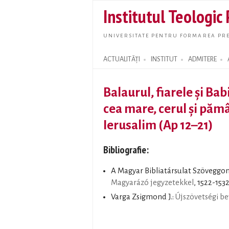
Institutul Teologic
UNIVERSITATE PENTRU FORMAREA PRE
ACTUALITĂȚI
INSTITUT
ADMITERE
Search form
Balaurul, fiarele şi Ba
cea mare, cerul şi pămâ
Ierusalim (Ap 12–21)
Bibliografie:
A Magyar Bibliatársulat Szöveggo
Magyarázó jegyzetekkel
, 1522-1532
Varga Zsigmond J.:
Újszövetségi b