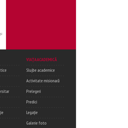
şi
VIAȚA ACADEMICĂ
tice
Slujbe academice
Activitate misionară
rsitar
Prelegeri
Predici
ție
Legație
Galerie foto