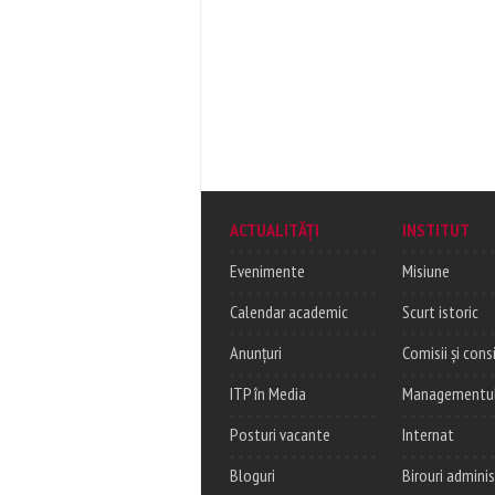
ACTUALITĂȚI
INSTITUT
Evenimente
Misiune
Calendar academic
Scurt istoric
Anunțuri
Comisii și consi
ITP în Media
Managementul c
Posturi vacante
Internat
Bloguri
Birouri adminis