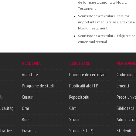
de formare a canonului Noului
Testament
Scurt istoric a textului 1. Cele mai
importante manuscrise ale textului
Noului Testament
Scurt istoric a textului 2. Ediţii critice 
criticismul textual
ACADEMIA
CERCETARE
PERSOANE
Admitere
Proiecte de cercetare
Cadre didac
Programe de studii
Publicații ale ITP
Emeriti
lii
Cursuri
Repozitoriu
Preot unive
alității
Orar
Cărți
Bibliotecă
Burse
Studii
Administra
trative
Erasmus
Studia (SDTP)
Studenți