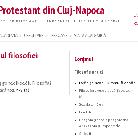
Skip to
 Protestant din Cluj-Napoca
H
main
E
content
OȚILOR REFORMAȚI, LUTHERANI ȘI UNITARIENI DIN ARDEAL
R
ACADEMIA
CERCETARE
PERSOANE
VIAȚA ACADEMICĂ
ul filosofiei
Conținut
Filozofie antică
Definiţia, scopul şi rostul filosofiei
 gondolkodók. Filozófiai
zásához
, 5-8 (4)
Filosofia presocratică. Şcoala din
Milet.
Şcoala din Elea
Eraclide
Pitagora şi scoala pitagoreană:
Anaxagora şi Empodocle
Sofiştii