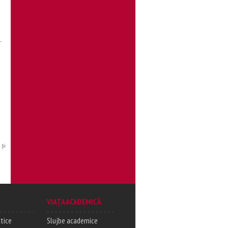
-
 şi
VIAȚA ACADEMICĂ
tice
Slujbe academice