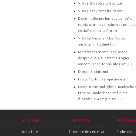
Viaţa şi filozofia lui Socrate
Viaţa şi activitatea lui Platon
Doctrina despre lumea „ideilor” şi
teoria anamnezei; gândirea politico
socială şi etica lui Platon
Viaţa lui Aristotel; clasificarea
aristoteliană a ştiinţelor
Metafizica aristoteliană; teoria
despre ousia/substantia. Logica
aristoteliană şi teoria silogismului
Diogen şi cinismul
Filozofia stoică şi epicureană
Neoplatonismul (Plotin; Iamblichos
Proclos Diadochos). Întâlnirea
filozofiei şi a creştinismului.
ACADEMIA
CERCETARE
PERSOANE
Admitere
Proiecte de cercetare
Cadre didac