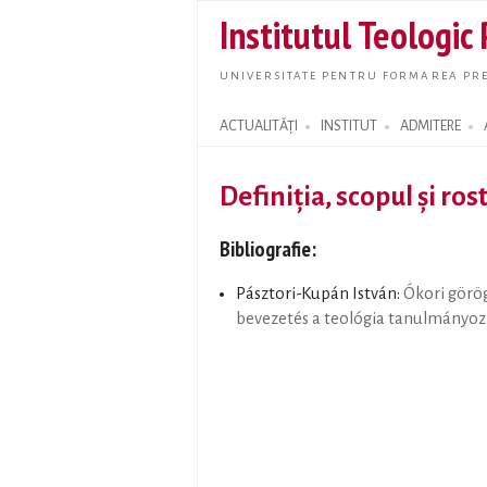
Institutul Teologic
UNIVERSITATE PENTRU FORMAREA PRE
ACTUALITĂȚI
INSTITUT
ADMITERE
Search form
Definiţia, scopul şi rost
Bibliografie:
Pásztori-Kupán István:
Ókori görög
bevezetés a teológia tanulmányo