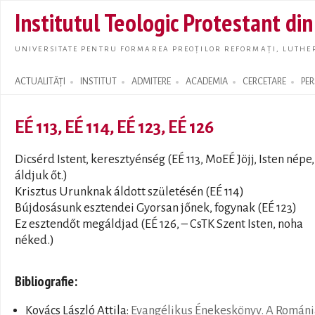
Skip t
Institutul Teologic Protestant di
main
conte
UNIVERSITATE PENTRU FORMAREA PREOȚILOR REFORMAȚI, LUTHER
ACTUALITĂȚI
INSTITUT
ADMITERE
ACADEMIA
CERCETARE
PE
Search form
EÉ 113, EÉ 114, EÉ 123, EÉ 126
Dicsérd Istent, keresztyénség (EÉ 113, MoEÉ Jöjj, Isten népe,
áldjuk őt.)
Krisztus Urunknak áldott születésén (EÉ 114)
Bújdosásunk esztendei Gyorsan jőnek, fogynak (EÉ 123)
Ez esztendőt megáldjad (EÉ 126, – CsTK Szent Isten, noha
néked.)
Bibliografie:
Kovács László Attila:
Evangélikus Énekeskönyv. A Románi