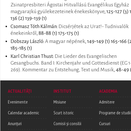
Zsinatpresbiteri Ágostai Hitvallású Evangélikus Egyház
magyarajkú gyülekezeteinek énekeskönyve
, 125-127 (3) 
136 (2) 139-139 (1)
Csomasz Tóth Kálmán:
Dicsérjétek az Urat!- Tudnivalók
énekeinkről
, 88-88 (1) 175-175 (1)
Dobszay László:
A magyar népének
, 149-149 (1) 165-166 (
185-185 (1)
Karl Christian Thust:
Die Lieder des Evangelischen
Gesangbuchs. Band I: Kirchenjahr und Gottesdienst (EG 1
269). Kommentar zu Entstehung, Text und Musik
, 48-49 
ACTUALITĂȚI
INSTITUT
ACADEMIA
Evenimente
Misiune
Admitere
Calendar academic
Scurt istoric
Programe de studii
Anunțuri
Comisii și consilii
Cursuri