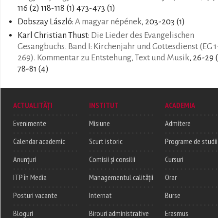
116 (2) 118-118 (1) 473-473 (1)
Dobszay László:
A magyar népének
, 203-203 (1)
Karl Christian Thust:
Die Lieder des Evangelischen
Gesangbuchs. Band I: Kirchenjahr und Gottesdienst (EG 1
269). Kommentar zu Entstehung, Text und Musik
, 26-29 
78-81 (4)
ACTUALITĂȚI
INSTITUT
ACADEMIA
Evenimente
Misiune
Admitere
Calendar academic
Scurt istoric
Programe de studii
Anunțuri
Comisii și consilii
Cursuri
ITP în Media
Managementul calității
Orar
Posturi vacante
Internat
Burse
Bloguri
Birouri administrative
Erasmus