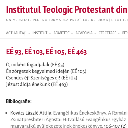
Skip t
Institutul Teologic Protestant di
main
conte
UNIVERSITATE PENTRU FORMAREA PREOȚILOR REFORMAȚI, LUTHER
ACTUALITĂȚI
INSTITUT
ADMITERE
ACADEMIA
CERCETARE
PE
Search form
EÉ 93, EÉ 103, EÉ 105, EÉ 463
Ó, miként fogadjalak (EÉ 93)
Én zörgetek kegyelmed idején (EÉ 103)
Csendes éj! Szentséges éj! (EÉ 105)
Jézust áldja énekünk (EÉ 463)
Bibliografie:
Kovács László Attila:
Evangélikus Énekeskönyv. A Románi
Zsinatpresbiteri Ágostai Hitvallású Evangélikus Egyház
magyarajkú gyülekezeteinek énekeskönyve
, 106-107 (2) 