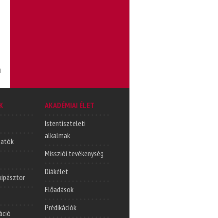
l
K
AKADÉMIAI ÉLET
Istentiszteleti
alkalmak
tatók
Missziói tevékenység
Diákélet
lkipásztor
Előadások
Prédikációk
áció