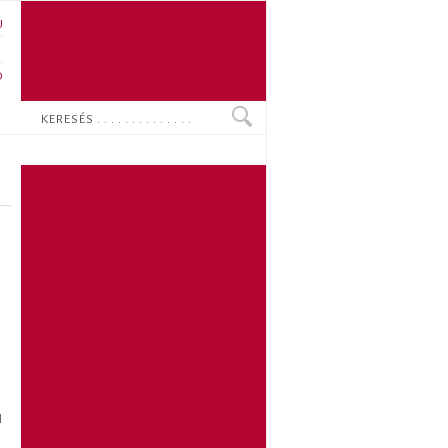
U
N
O
Keresés
l