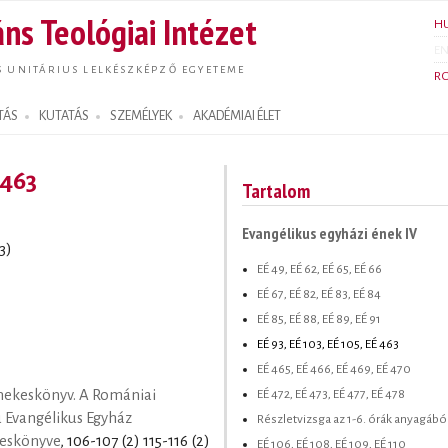
Ugrás a
ns Teológiai Intézet
H
tartalomra
E
S UNITÁRIUS LELKÉSZKÉPZŐ EGYETEME
R
TÁS
KUTATÁS
SZEMÉLYEK
AKADÉMIAI ÉLET
 463
Tartalom
Evangélikus egyházi ének IV
3)
EÉ 49, EÉ 62, EÉ 65, EÉ 66
EÉ 67, EÉ 82, EÉ 83, EÉ 84
EÉ 85, EÉ 88, EÉ 89, EÉ 91
EÉ 93, EÉ 103, EÉ 105, EÉ 463
EÉ 465, EÉ 466, EÉ 469, EÉ 470
EÉ 472, EÉ 473, EÉ 477, EÉ 478
nekeskönyv. A Romániai
ú Evangélikus Egyház
Részletvizsga az 1-6. órák anyagábó
keskönyve
, 106-107 (2) 115-116 (2)
EÉ 106, EÉ 108, EÉ 109, EÉ 110