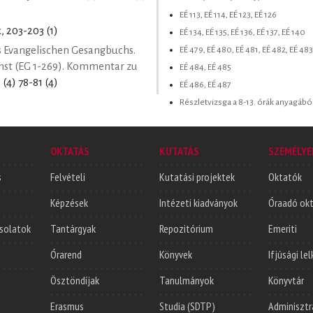
EÉ 113, EÉ 114, EÉ 123, EÉ 126
k
, 203-203 (1)
EÉ 134, EÉ 135, EÉ 136, EÉ 137, EÉ 140
EÉ 479, EÉ 480, EÉ 481, EÉ 482, EÉ 483
s Evangelischen Gesangbuchs.
enst (EG 1-269). Kommentar zu
EÉ 484, EÉ 485
 (4) 78-81 (4)
EÉ 486, EÉ 487
Részletvizsga a 8-13. órák anyagábó
OKTATÁS
KUTATÁS
SZEMÉLYE
s
Felvételi
Kutatási projektek
Oktatók
Képzések
Intézeti kiadványok
Óraadó ok
solatok
Tantárgyak
Repozitórium
Emeriti
Órarend
Könyvek
Ifjúsági le
Ösztöndíjak
Tanulmányok
Könyvtár
Erasmus
Studia (SDTP)
Adminisztr