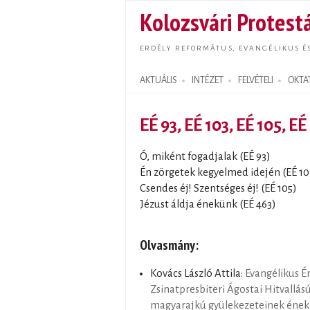
Kolozsvári Protestá
ERDÉLY REFORMÁTUS, EVANGÉLIKUS É
AKTUÁLIS
INTÉZET
FELVÉTELI
OKTA
Search form
EÉ 93, EÉ 103, EÉ 105, EÉ
Ó, miként fogadjalak (EÉ 93)
Én zörgetek kegyelmed idején (EÉ 10
Csendes éj! Szentséges éj! (EÉ 105)
Jézust áldja énekünk (EÉ 463)
Olvasmány:
Kovács László Attila:
Evangélikus É
Zsinatpresbiteri Ágostai Hitvallás
magyarajkú gyülekezeteinek éne