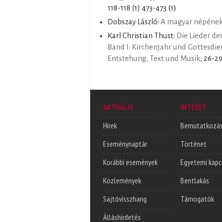
118-118 (1) 473-473 (1)
Dobszay László:
A magyar népéne
Karl Christian Thust:
Die Lieder de
Band I: Kirchenjahr und Gottesdi
Entstehung, Text und Musik
, 26-29
AKTUÁLIS
INTÉZET
Hírek
Bemutatkozá
Eseménynaptár
Történet
Korábbi események
Egyetemi kapc
Közlemények
Bentlakás
Sajtóvisszhang
Támogatók
Álláshirdetés