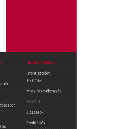
l
K
AKADÉMIAI ÉLET
Istentiszteleti
alkalmak
tatók
Missziói tevékenység
Diákélet
lkipásztor
Előadások
Prédikációk
áció