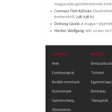
magyarajkú gyülekezeteinek éne
Csomasz Tóth Kálmán:
Dicsérjétek
énekeinkről
, 238-238 (1)
Dobszay László:
A magyar népéne
Herbst, Wolfgang:
Wer ist wer im
AKTUÁLIS
INTÉZET
Hírek
Bemutatkozá
Eseménynaptár
Történet
Korábbi események
Egyetemi kapc
Közlemények
Bentlakás
Sajtóvisszhang
Támogatók
Álláshirdetés