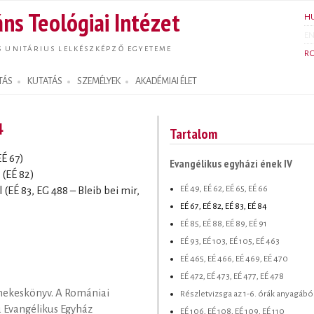
Ugrás a
ns Teológiai Intézet
H
tartalomra
E
S UNITÁRIUS LELKÉSZKÉPZŐ EGYETEME
R
TÁS
KUTATÁS
SZEMÉLYEK
AKADÉMIAI ÉLET
4
Tartalom
EÉ 67)
Evangélikus egyházi ének IV
(EÉ 82)
EÉ 49, EÉ 62, EÉ 65, EÉ 66
EÉ 83, EG 488 – Bleib bei mir,
EÉ 67, EÉ 82, EÉ 83, EÉ 84
EÉ 85, EÉ 88, EÉ 89, EÉ 91
EÉ 93, EÉ 103, EÉ 105, EÉ 463
EÉ 465, EÉ 466, EÉ 469, EÉ 470
EÉ 472, EÉ 473, EÉ 477, EÉ 478
nekeskönyv. A Romániai
Részletvizsga az 1-6. órák anyagábó
ú Evangélikus Egyház
EÉ 106, EÉ 108, EÉ 109, EÉ 110