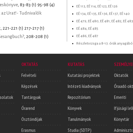
keskönyve
, 83-83 (1) 95-98 (4)
EÉ 113, EÉ 114, EÉ 123, EÉ 126
 az Urat!- Tudnivalók
EÉ 134, EÉ 135, EÉ 136, EÉ 137, EÉ 140
EÉ 479, EÉ 480, EÉ 481, EÉ 482, EÉ 483
k
, 221-221 (1) 217-217 (1)
EÉ 484, EÉ 485
EÉ 486, EÉ 487
 Gesangbuch?
, 208-208 (1)
Részletvizsga a 8-13. órák anyagábó
OKTATÁS
KUTATÁS
SZEMÉLYE
s
Felvételi
Kutatási projektek
Oktatók
Képzések
Intézeti kiadványok
Óraadó ok
solatok
Tantárgyak
Repozitórium
Emeriti
Órarend
Könyvek
Ifjúsági le
Ösztöndíjak
Tanulmányok
Könyvtár
Erasmus
Studia (SDTP)
Adminisztr