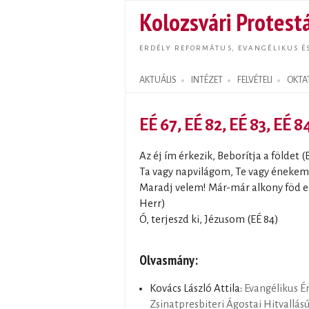
Kolozsvári Protestá
ERDÉLY REFORMÁTUS, EVANGÉLIKUS É
AKTUÁLIS
INTÉZET
FELVÉTELI
OKTA
Search form
EÉ 67, EÉ 82, EÉ 83, EÉ 8
Az éj ím érkezik, Beborítja a földet (
Ta vagy napvilágom, Te vagy énekem 
Maradj velem! Már-már alkony föd el (
Herr)
Ó, terjeszd ki, Jézusom (EÉ 84)
Olvasmány:
Kovács László Attila:
Evangélikus É
Zsinatpresbiteri Ágostai Hitvallás