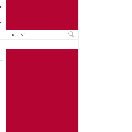
U
N
O
Keresés
l