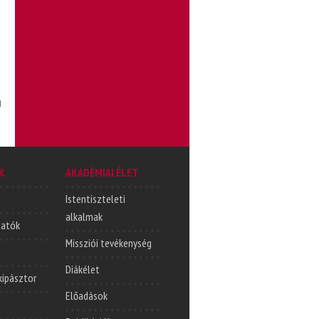
l
K
AKADÉMIAI ÉLET
Istentiszteleti
alkalmak
tatók
Missziói tevékenység
Diákélet
lkipásztor
Előadások