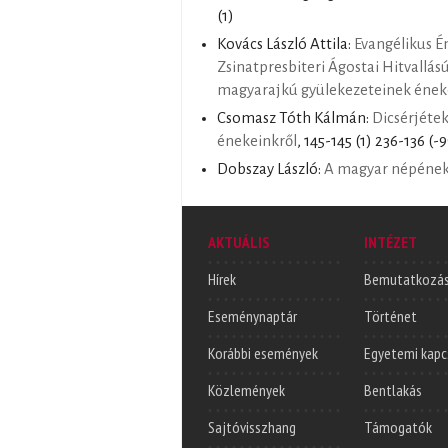
(1)
Kovács László Attila:
Evangélikus É
Zsinatpresbiteri Ágostai Hitvallás
magyarajkú gyülekezeteinek éne
Csomasz Tóth Kálmán:
Dicsérjétek
énekeinkről
, 145-145 (1) 236-136 (-
Dobszay László:
A magyar népéne
AKTUÁLIS
INTÉZET
Hírek
Bemutatkozá
Eseménynaptár
Történet
Korábbi események
Egyetemi kapc
Közlemények
Bentlakás
Sajtóvisszhang
Támogatók