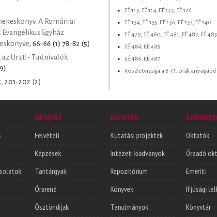
EÉ 113, EÉ 114, EÉ 123, EÉ 126
nekeskönyv. A Romániai
EÉ 134, EÉ 135, EÉ 136, EÉ 137, EÉ 140
ú Evangélikus Egyház
EÉ 479, EÉ 480, EÉ 481, EÉ 482, EÉ 483
keskönyve
, 66-66 (1) 78-82 (5)
EÉ 484, EÉ 485
 az Urat!- Tudnivalók
EÉ 486, EÉ 487
99)
Részletvizsga a 8-13. órák anyagábó
k
, 201-202 (2)
OKTATÁS
KUTATÁS
SZEMÉLYE
s
Felvételi
Kutatási projektek
Oktatók
Képzések
Intézeti kiadványok
Óraadó ok
solatok
Tantárgyak
Repozitórium
Emeriti
Órarend
Könyvek
Ifjúsági le
Ösztöndíjak
Tanulmányok
Könyvtár