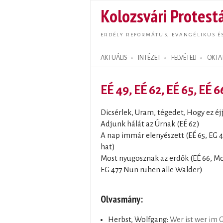
Kolozsvári Protestá
ERDÉLY REFORMÁTUS, EVANGÉLIKUS É
AKTUÁLIS
INTÉZET
FELVÉTELI
OKTA
Search form
EÉ 49, EÉ 62, EÉ 65, EÉ 6
Dicsérlek, Uram, tégedet, Hogy ez éjj
Adjunk hálát az Úrnak (EÉ 62)
A nap immár elenyészett (EÉ 65, EG 
hat)
Most nyugosznak az erdők (EÉ 66, M
EG 477 Nun ruhen alle Wälder)
Olvasmány:
Herbst, Wolfgang:
Wer ist wer im