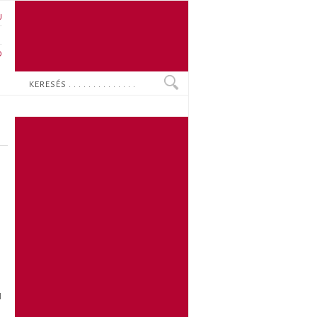
U
N
O
Keresés
l