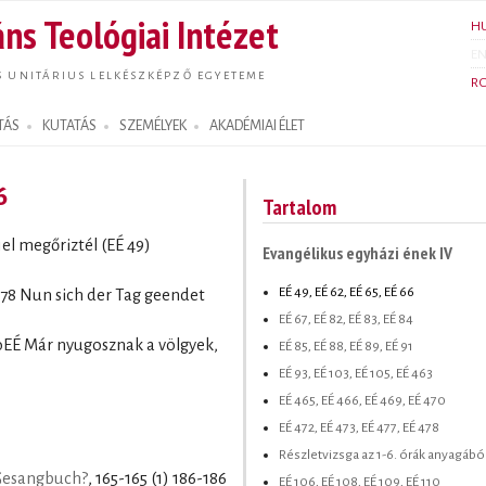
Ugrás a
ns Teológiai Intézet
H
tartalomra
E
S UNITÁRIUS LELKÉSZKÉPZŐ EGYETEME
R
TÁS
KUTATÁS
SZEMÉLYEK
AKADÉMIAI ÉLET
6
Tartalom
el megőriztél (EÉ 49)
Evangélikus egyházi ének IV
EÉ 49, EÉ 62, EÉ 65, EÉ 66
478 Nun sich der Tag geendet
EÉ 67, EÉ 82, EÉ 83, EÉ 84
oEÉ Már nyugosznak a völgyek,
EÉ 85, EÉ 88, EÉ 89, EÉ 91
EÉ 93, EÉ 103, EÉ 105, EÉ 463
EÉ 465, EÉ 466, EÉ 469, EÉ 470
EÉ 472, EÉ 473, EÉ 477, EÉ 478
Részletvizsga az 1-6. órák anyagábó
 Gesangbuch?
, 165-165 (1) 186-186
EÉ 106, EÉ 108, EÉ 109, EÉ 110