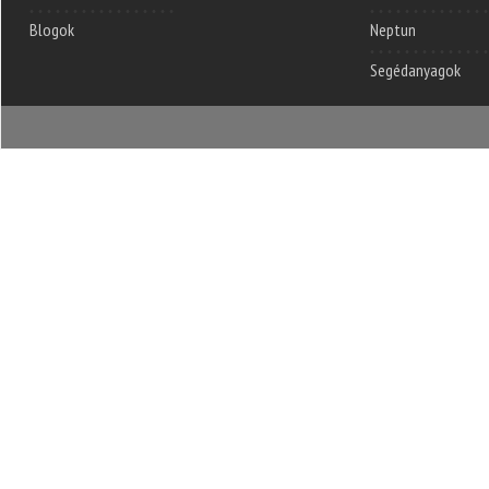
Blogok
Neptun
Segédanyagok