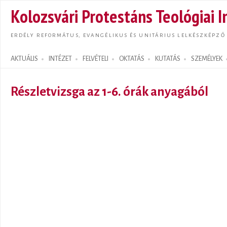
Ugrás
Kolozsvári Protestáns Teológiai I
tarta
ERDÉLY REFORMÁTUS, EVANGÉLIKUS ÉS UNITÁRIUS LELKÉSZKÉPZŐ
AKTUÁLIS
INTÉZET
FELVÉTELI
OKTATÁS
KUTATÁS
SZEMÉLYEK
Search form
Részletvizsga az 1-6. órák anyagából