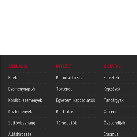
AKTUÁLIS
INTÉZET
OKTATÁS
Hírek
Bemutatkozás
Felvételi
Eseménynaptár
Történet
Képzések
Korábbi események
Egyetemi kapcsolatok
Tantárgyak
Közlemények
Bentlakás
Órarend
Sajtóvisszhang
Támogatók
Ösztöndíjak
Álláshirdetés
Erasmus