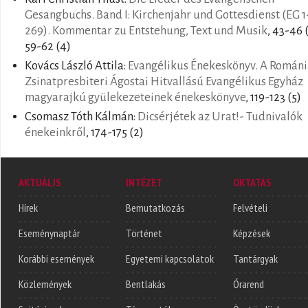
Gesangbuchs. Band I: Kirchenjahr und Gottesdienst (EG 1
269). Kommentar zu Entstehung, Text und Musik
, 43-46 
59-62 (4)
Kovács László Attila:
Evangélikus Énekeskönyv. A Románi
Zsinatpresbiteri Ágostai Hitvallású Evangélikus Egyház
magyarajkú gyülekezeteinek énekeskönyve
, 119-123 (5)
Csomasz Tóth Kálmán:
Dicsérjétek az Urat!- Tudnivalók
énekeinkről
, 174-175 (2)
AKTUÁLIS
INTÉZET
OKTATÁS
Hírek
Bemutatkozás
Felvételi
Eseménynaptár
Történet
Képzések
Korábbi események
Egyetemi kapcsolatok
Tantárgyak
Közlemények
Bentlakás
Órarend