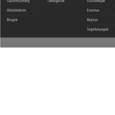
Sajtóvisszhang
Támogatók
Ösztöndíjak
Álláshirdetés
Erasmus
Blogok
Neptun
Segédanyagok