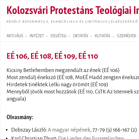
Ugrás
Kolozsvári Protestáns Teológiai I
tarta
ERDÉLY REFORMÁTUS, EVANGÉLIKUS ÉS UNITÁRIUS LELKÉSZKÉPZŐ
AKTUÁLIS
INTÉZET
FELVÉTELI
OKTATÁS
KUTATÁS
SZEMÉLYEK
Search form
EÉ 106, EÉ 108, EÉ 109, EÉ 110
Kicsiny Betlehemben megzendült az ének (EÉ 106)
Most zendülj énekszó (EÉ 108, MoEÉ Hadd zengjen éneksz
Hirdetek tinéktek Lelki nagy örömöt (EÉ 109)
Mennyből jövök most hozzátok (EÉ 110, CsTK Az Istennek s
angyala)
Olvasmány:
Dobszay László:
A magyar népének
, 77-79 (3) 166-167 (2)
Karl Christian Thust:
Die Lieder des Evangelischen