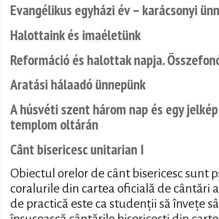
Evangélikus egyházi év – karácsonyi ün
Halottaink és imaéletünk
Reformáció és halottak napja. Összefo
Aratási hálaadó ünnepünk
A húsvéti szent három nap és egy jelkép
templom oltárán
Cânt bisericesc unitarian I
Obiectul orelor de cânt bisericesc sunt p
coralurile din cartea oficială de cântări ai
de practică este ca studenții să învețe sâ