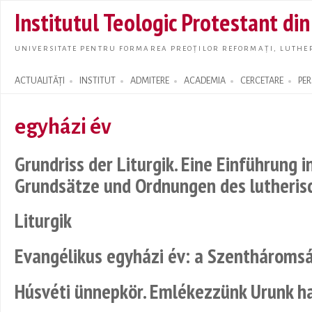
Skip t
Institutul Teologic Protestant di
main
conte
UNIVERSITATE PENTRU FORMAREA PREOȚILOR REFORMAȚI, LUTHER
ACTUALITĂȚI
INSTITUT
ADMITERE
ACADEMIA
CERCETARE
PE
Search form
egyházi év
Grundriss der Liturgik. Eine Einführung i
Grundsätze und Ordnungen des lutheris
Liturgik
Evangélikus egyházi év: a Szentháromsá
Húsvéti ünnepkör. Emlékezzünk Urunk ha