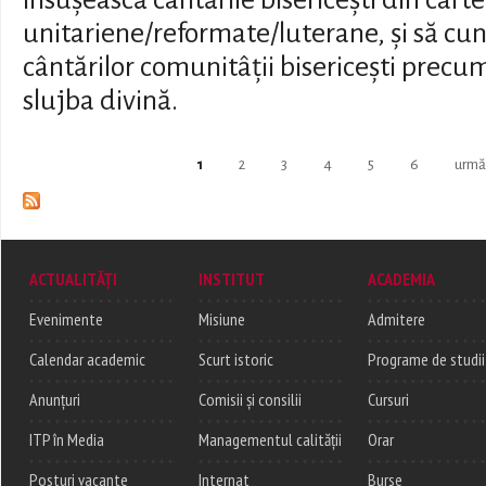
însușească cântările bisericești din cartea
unitariene/reformate/luterane, și să cu
cântărilor comunitâții bisericești precum 
slujba divină.
Pages
1
2
3
4
5
6
urmă
ACTUALITĂȚI
INSTITUT
ACADEMIA
Evenimente
Misiune
Admitere
Calendar academic
Scurt istoric
Programe de studii
Anunțuri
Comisii și consilii
Cursuri
ITP în Media
Managementul calității
Orar
Posturi vacante
Internat
Burse