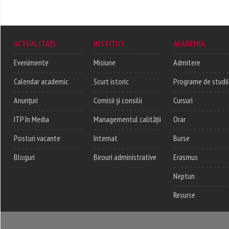
ACTUALITĂȚI
INSTITUT
ACADEMIA
Evenimente
Misiune
Admitere
Calendar academic
Scurt istoric
Programe de studii
Anunțuri
Comisii și consilii
Cursuri
ITP în Media
Managementul calității
Orar
Posturi vacante
Internat
Burse
Bloguri
Birouri administrative
Erasmus
Neptun
Resurse