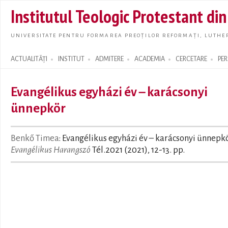
Skip t
Institutul Teologic Protestant di
main
conte
UNIVERSITATE PENTRU FORMAREA PREOȚILOR REFORMAȚI, LUTHER
ACTUALITĂȚI
INSTITUT
ADMITERE
ACADEMIA
CERCETARE
PE
Search form
Evangélikus egyházi év – karácsonyi
ünnepkör
Benkő Timea
: Evangélikus egyházi év – karácsonyi ünnepkör
Evangélikus Harangszó
Tél.2021 (2021), 12-13. pp.