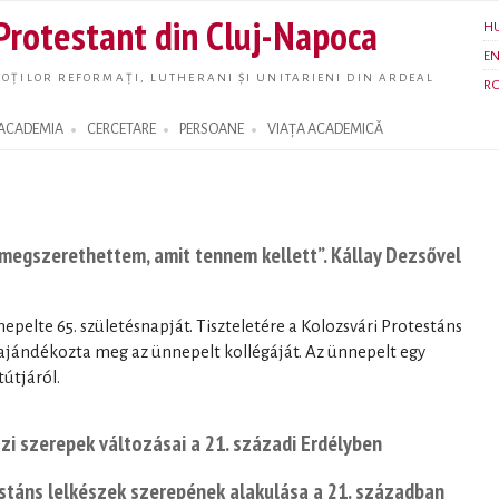
Skip to
 Protestant din Cluj-Napoca
H
main
E
content
OȚILOR REFORMAȚI, LUTHERANI ȘI UNITARIENI DIN ARDEAL
R
ACADEMIA
CERCETARE
PERSOANE
VIAȚA ACADEMICĂ
 megszerethettem, amit tennem kellett”. Kállay Dezsővel
epelte 65. születésnapját. Tiszteletére a Kolozsvári Protestáns
 ajándékozta meg az ünnepelt kollégáját. Az ünnepelt egy
tútjáról.
zi szerepek változásai a 21. századi Erdélyben
stáns lelkészek szerepének alakulása a 21. században