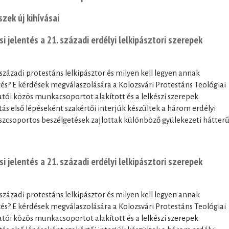
zek új kihívásai
 jelentés a 21. századi erdélyi lelkipásztori szerepek
. századi protestáns lelkipásztor és milyen kell legyen annak
és? E kérdések megválaszolására a Kolozsvári Protestáns Teológiai
tatói közös munkacsoportot alakított és a lelkészi szerepek
atás első lépéseként szakértői interjúk készültek a három erdélyi
uszcsoportos beszélgetések zajlottak különböző gyülekezeti hátter
 jelentés a 21. századi erdélyi lelkipásztori szerepek
. századi protestáns lelkipásztor és milyen kell legyen annak
és? E kérdések megválaszolására a Kolozsvári Protestáns Teológiai
tatói közös munkacsoportot alakított és a lelkészi szerepek