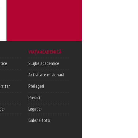
ű
VIAȚA ACADEMICĂ
tice
Slujbe academice
Activitate misionară
rsitar
Prelegeri
Predici
ție
Legație
Galerie foto