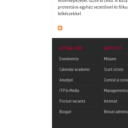
feltérképezését tűzte ki célul. A kut
protestáns egyház vezetőivel és fók
lelkészekkel.
ACTUALITĂȚI
INSTITUT
Evenimente
Misiune
Calendar academic
Scurt istoric
Anunțuri
Comisii și consi
ITP în Media
Managementul c
Posturi vacante
Internat
Bloguri
Birouri adminis