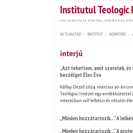
Institutul Teologic
UNIVERSITATE PENTRU FORMAREA PRE
ACTUALITĂȚI
INSTITUT
ADMITERE
Search form
interjú
„Azt tehettem, amit szeretek, és
beszélget Éles Éva
Kállay Dezső 2024. március 30-án ünn
Teológiai Intézet egy emlékkötettel
interjúban vall lelkészi és oktatói éle
„Minden hozzátartozik…” A lelkés
„Minden hozzátartozik…” A prote