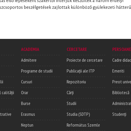
atás első lépéseként szakértői interjúk készültek a három erdélyi
uszcsoportos beszélgetések zajlottak különböző gyülekezeti hátter
ACADEMIA
CERCETARE
PERSOANE
Admitere
Proiecte de cercetare
Cadre didac
Programe de studii
Publicații ale ITP
Emeriti
lii
Cursuri
Repozitoriu
Preot unive
alității
Orar
Cărți
Bibliotecă
Burse
Studii
Administra
trative
Erasmus
Studia (SDTP)
Studenți
Neptun
Református Szemle