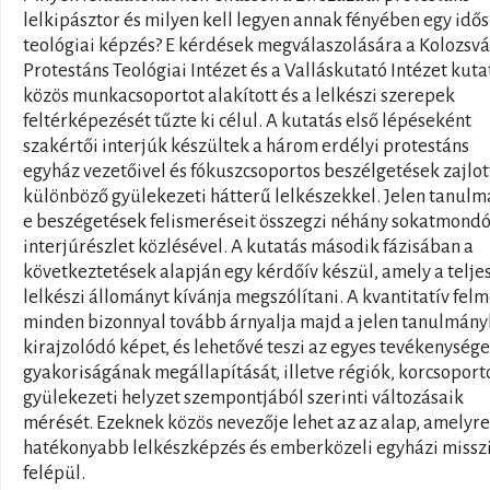
lelkipásztor és milyen kell legyen annak fényében egy idő
teológiai képzés? E kérdések megválaszolására a Kolozsvá
Protestáns Teológiai Intézet és a Valláskutató Intézet kuta
közös munkacsoportot alakított és a lelkészi szerepek
feltérképezését tűzte ki célul. A kutatás első lépéseként
szakértői interjúk készültek a három erdélyi protestáns
egyház vezetőivel és fókuszcsoportos beszélgetések zajlo
különböző gyülekezeti hátterű lelkészekkel. Jelen tanul
e beszégetések felismeréseit összegzi néhány sokatmond
interjúrészlet közlésével. A kutatás második fázisában a
következtetések alapján egy kérdőív készül, amely a telje
lelkészi állományt kívánja megszólítani. A kvantitatív fel
minden bizonnyal tovább árnyalja majd a jelen tanulmány
kirajzolódó képet, és lehetővé teszi az egyes tevékenység
gyakoriságának megállapítását, illetve régiók, korcsoport
gyülekezeti helyzet szempontjából szerinti változásaik
mérését. Ezeknek közös nevezője lehet az az alap, amelyre
hatékonyabb lelkészképzés és emberközeli egyházi missz
felépül.