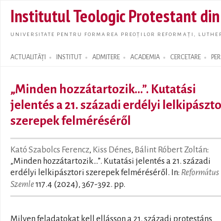
Skip t
Institutul Teologic Protestant di
main
conte
UNIVERSITATE PENTRU FORMAREA PREOȚILOR REFORMAȚI, LUTHER
ACTUALITĂȚI
INSTITUT
ADMITERE
ACADEMIA
CERCETARE
PE
Search form
„Minden hozzátartozik…”. Kutatási
jelentés a 21. századi erdélyi lelkipászto
szerepek felméréséről
Kató Szabolcs Ferencz
,
Kiss Dénes
,
Bálint Róbert Zoltán
:
„Minden hozzátartozik…”. Kutatási jelentés a 21. századi
erdélyi lelkipásztori szerepek felméréséről. In:
Református
Szemle
117.4 (2024), 367-392. pp.
Milyen feladatokat kell ellásson a 21. századi protestáns