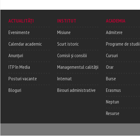
ACTUALITĂȚI
INSTITUT
ACADEMIA
Evenimente
Misiune
Admitere
Calendar academic
Scurt istoric
Programe de studii
Anunțuri
Comisii și consilii
Cursuri
ITP în Media
Managementul calității
Orar
Posturi vacante
Internat
Burse
Bloguri
Birouri administrative
Erasmus
Neptun
Resurse