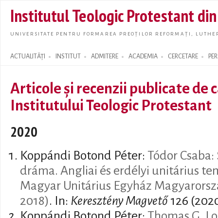
Skip t
Institutul Teologic Protestant di
main
conte
UNIVERSITATE PENTRU FORMAREA PREOȚILOR REFORMAȚI, LUTHER
ACTUALITĂȚI
INSTITUT
ADMITERE
ACADEMIA
CERCETARE
PE
Search form
Articole și recenzii publicate de 
Institutului Teologic Protestant
2020
Koppándi Botond Péter:
Tódor Csaba: 
dráma. Angliai és erdélyi unitárius t
Magyar Unitárius Egyház Magyarorsz
2018)
. In:
Keresztény Magvető
126 (2020
Koppándi Botond Péter:
Thomas G. Lo