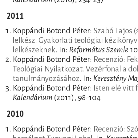
2011
Koppándi Botond Péter:
Szabó Lajos (
lelkész. Gyakorlati teológiai kéziköny
lelkészeknek
. In:
Református Szemle
10
Koppándi Botond Péter:
Recenzió: Fek
Teológiai Nyilatkozat. Vezérfonal a
tanulmányozásához
. In:
Keresztény Ma
Koppándi Botond Péter:
Isten elé vitt
Kalendárium
(2011), 98-104
2010
Koppándi Botond Péter:
Recenzió: Szó