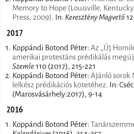
Memory to Hope (Louisville, Kentuck
Press, 2009)
. In:
Keresztény Magvető
12
2017
Koppándi Botond Péter:
Az „Új Homil
amerikai protestáns prédikálás megúj
Szemle
110 (2017), 215-221
Koppándi Botond Péter:
Ajánló sorok 
lelkész prédikációs kötetéhez
. In: Csé
(Marosvásárhely:2017), 9-14
2016
Koppándi Botond Péter:
Tanárszemm
Kalendárium
(2016), 254-257