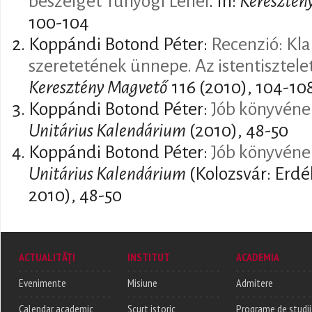
beszélget Tunyogi Lehel
. In:
Keresztén
100-104
Koppándi Botond Péter:
Recenzió: Kla
szeretetének ünnepe. Az istentisztele
Keresztény Magvető
116 (2010), 104-10
Koppándi Botond Péter:
Jób könyvéne
Unitárius Kalendárium
(2010), 48-50
Koppándi Botond Péter:
Jób könyvéne
Unitárius Kalendárium
(Kolozsvár: Erdé
2010), 48-50
ACTUALITĂȚI
INSTITUT
ACADEMIA
Evenimente
Misiune
Admitere
Calendar academic
Scurt istoric
Programe de studii