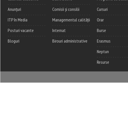
Anunțuri
Comisii și consilii
Cursuri
ITP în Media
Managementul calității
Orar
Posturi vacante
Internat
Burse
Bloguri
Birouri administrative
Erasmus
Neptun
Resurse