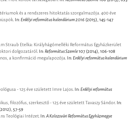
tériumok és a rendszeres hitoktatás szorgalmazója. 400 éve
 püspök
. In:
Erdélyi református kalendárium 2016
(2015), 145-147
um Straub Etelka: Királyhágómelléki Református Egyházkerület
oktori dolgozatáról
. In:
Református Szemle
107 (2014), 106-108
ános, a konfirmáció megalapozója
. In:
Erdélyi református kalendárium
eológusa - 125 éve született Imre Lajos
. In:
Erdélyi református
us, filozófus, szerkesztő - 125 éve született Tavaszy Sándor
. In:
2012), 57-59
ns Teológiai Intézet
. In:
A Kolozsvári Református Egyházmegye