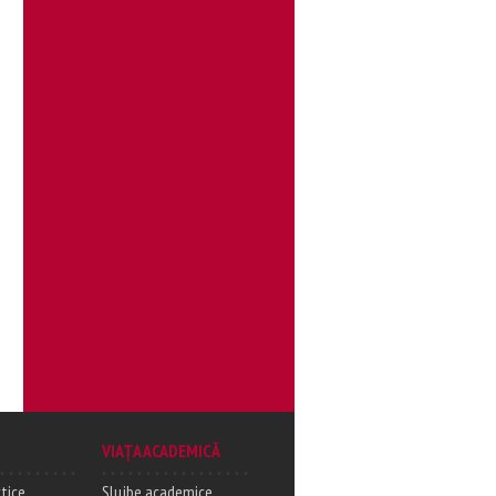
VIAȚA ACADEMICĂ
tice
Slujbe academice