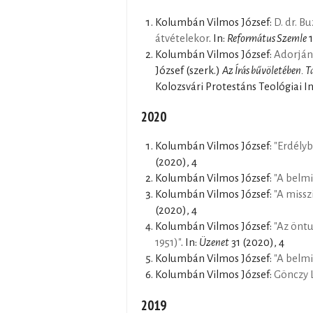
Kolumbán Vilmos József:
D. dr. B
átvételekor
. In:
Református Szemle
1
Kolumbán Vilmos József:
Adorjáni
József (szerk.)
Az Írás bűvöletében. 
Kolozsvári Protestáns Teológiai I
2020
Kolumbán Vilmos József:
"Erdélyb
(2020), 4
Kolumbán Vilmos József:
"A belmi
Kolumbán Vilmos József:
"A missz
(2020), 4
Kolumbán Vilmos József:
"Az öntu
1951)"
. In:
Üzenet
31 (2020), 4
Kolumbán Vilmos József:
"A belmi
Kolumbán Vilmos József:
Gönczy L
2019