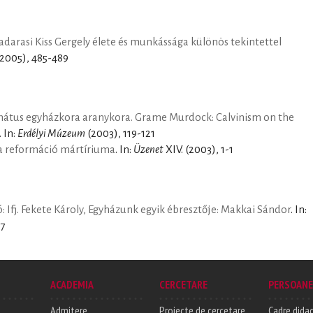
arasi Kiss Gergely élete és munkássága különös tekintettel
2005), 485-489
mátus egyházkora aranykora. Grame Murdock: Calvinism on the
. In:
Erdélyi Múzeum
(2003), 119-121
ia reformáció mártíriuma
. In:
Üzenet
XIV. (2003), 1-1
: Ifj. Fekete Károly, Egyházunk egyik ébresztője: Makkai Sándor
. In:
17
ACADEMIA
CERCETARE
PERSOANE
Admitere
Proiecte de cercetare
Cadre didac