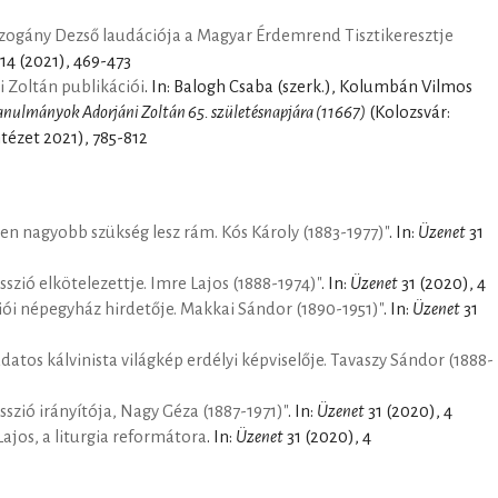
uzogány Dezső laudációja a Magyar Érdemrend Tisztikeresztje
14 (2021), 469-473
 Zoltán publikációi
. In: Balogh Csaba (szerk.), Kolumbán Vilmos
Tanulmányok Adorjáni Zoltán 65. születésnapjára (11667)
(Kolozsvár:
ntézet 2021), 785-812
en nagyobb szükség lesz rám. Kós Károly (1883-1977)"
. In:
Üzenet
31
sszió elkötelezettje. Imre Lajos (1888-1974)"
. In:
Üzenet
31 (2020), 4
iói népegyház hirdetője. Makkai Sándor (1890-1951)"
. In:
Üzenet
31
datos kálvinista világkép erdélyi képviselője. Tavaszy Sándor (1888-
sszió irányítója, Nagy Géza (1887-1971)"
. In:
Üzenet
31 (2020), 4
ajos, a liturgia reformátora
. In:
Üzenet
31 (2020), 4