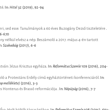
té
. In:
Hitel
32 (2019), 92-94
ri, sed esse. Tanulmányok a 60 éves Buzogány Dezső tiszteletére
.
66-670
 nélkül elvész a nép. Beszámoló a 2017. május 4-én tartott
In:
Szabadság
(2017), 6-6
stván: Jézus Krisztus egyháza
. In:
Református Szemle
109 (2016), 204-
ló a Protestáns Erdély című egyháztörténeti konferenciáról
. In:
ap melléklete)
(2016), 3-3
s Honterus és Brassó reformációja
. In:
Népújság
(2016), 7-7
 Éva: Holt költők társaságában
. In:
Református Szemle
108 (2015), 693-