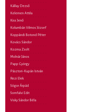
Kállay Dezső
Kelemen Attila
Kiss Jenő
Kolumbán Vilmos József
Koppándi Botond Péter
Kovács Sándor
Kozma Zsolt
Molnár János
Papp György
Pásztori-Kupán István
Rezi Elek
Sógor Árpád
Somfalvi Edit
Visky Sándor Béla