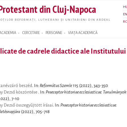
Skip to
 Protestant din Cluj-Napoca
H
main
E
content
OȚILOR REFORMAȚI, LUTHERANI ȘI UNITARIENI DIN ARDEAL
R
ACADEMIA
CERCETARE
PERSOANE
VIAȚA ACADEMICĂ
licate de cadrele didactice ale Institutului
 tanévzáró beszéd
. In:
Református Szemle
115 (2022), 343-350
y Dezső köszöntése
. In:
Praeceptor historiae ecclesiasticae. Tanulmányok
022), 7-10
 Dezső összegyűjtött írásai
. In:
Praeceptor historiae ecclesiasticae.
etésnapjára
(2022), 705-718