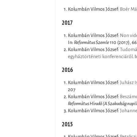
Kolumbán Vilmos József:
Boér Má
2017
Kolumbán Vilmos József:
Non vide
In:
Református Szemle
110 (2017), 6
Kolumbán Vilmos József:
Tudomány
egyháztörténeti konferenciáról
. 
2016
Kolumbán Vilmos József:
Juhász I
207
Kolumbán Vilmos József:
Beszámo
Református Híradó (A Szabadság napil
Kolumbán Vilmos József:
Johanne
2015
Kolumbán Vilmos József:
Petrőczi