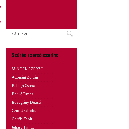
U
N
O
Search
Szűrés szerző szerint
MINDEN SZERZŐ
Adorjáni Zoltán
Balogh Csaba
Benkő Timea
Buzogány Dezső
Czire Szabolcs
Geréb Zsolt
Juhász Tamás