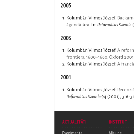
2005
Kolumbán Vilmos József:
Backamad
ágendájára
. In:
Református Szemle
(
2003
Kolumbán Vilmos József:
A refor
frontiers, 1600–1660. Oxford 2001
Kolumbán Vilmos József:
A franc
2001
Kolumbán Vilmos József:
Recenzió
Református Szemle
94 (2001), 316-3
ACTUALITĂȚI
INSTITUT
Evenimente
Misiune