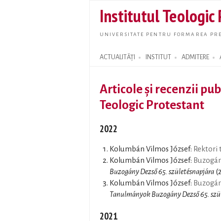
Institutul Teologic
UNIVERSITATE PENTRU FORMAREA PRE
ACTUALITĂȚI
INSTITUT
ADMITERE
Search form
Articole și recenzii pub
Teologic Protestant
2022
Kolumbán Vilmos József:
Rektori
Kolumbán Vilmos József:
Buzogán
Buzogány Dezső 65. születésnapjára
(2
Kolumbán Vilmos József:
Buzogány
Tanulmányok Buzogány Dezső 65. szül
2021