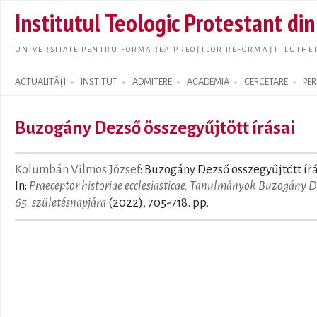
Skip t
Institutul Teologic Protestant di
main
conte
UNIVERSITATE PENTRU FORMAREA PREOȚILOR REFORMAȚI, LUTHER
ACTUALITĂȚI
INSTITUT
ADMITERE
ACADEMIA
CERCETARE
PE
Search form
Buzogány Dezső összegyűjtött írásai
Kolumbán Vilmos József
: Buzogány Dezső összegyűjtött írá
In:
Praeceptor historiae ecclesiasticae. Tanulmányok Buzogány 
65. születésnapjára
(2022), 705-718. pp.