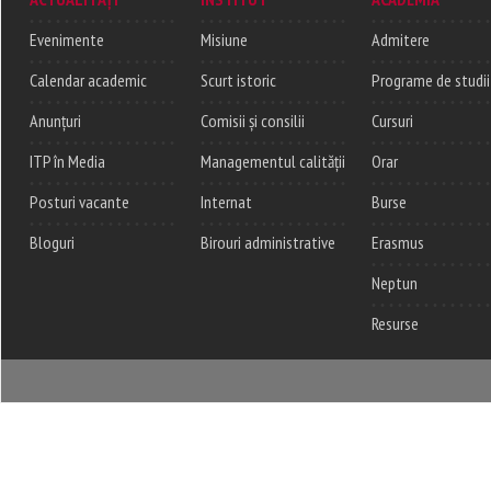
Evenimente
Misiune
Admitere
Calendar academic
Scurt istoric
Programe de studii
Anunțuri
Comisii și consilii
Cursuri
ITP în Media
Managementul calității
Orar
Posturi vacante
Internat
Burse
Bloguri
Birouri administrative
Erasmus
Neptun
Resurse