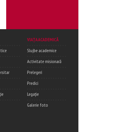
VIAȚA ACADEMICĂ
tice
Slujbe academice
Activitate misionară
rsitar
Prelegeri
Predici
ție
Legație
Galerie foto