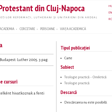
Skip to
 Protestant din Cluj-Napoca
H
main
E
content
OȚILOR REFORMAȚI, LUTHERANI ȘI UNITARIENI DIN ARDEAL
R
ACADEMIA
CERCETARE
PERSOANE
VIAȚA ACADEMICĂ
a
Tipul publicației
Carte
 Budapest: Luther 2005. 3 pag.
Subiect
Teologie practică - Omiletică
te cursuri
Teologie practică
Descarcă
ételként hivatkoznak a fenti
Descărcarea nu este posibilă.