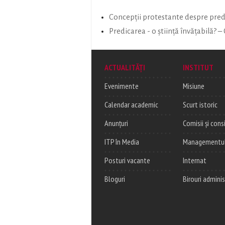
Concepții protestante despre pred
Predicarea - o știință învățabilă? –
ACTUALITĂȚI
INSTITUT
Evenimente
Misiune
Calendar academic
Scurt istoric
Anunțuri
Comisii și consi
ITP în Media
Managementul c
Posturi vacante
Internat
Bloguri
Birouri adminis