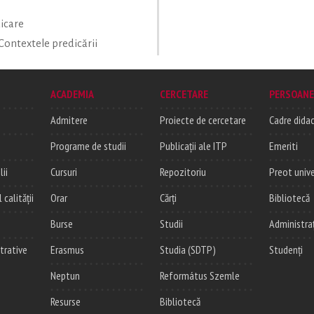
icare
 Contextele predicării
ACADEMIA
CERCETARE
PERSOANE
Admitere
Proiecte de cercetare
Cadre didac
Programe de studii
Publicații ale ITP
Emeriti
lii
Cursuri
Repozitoriu
Preot unive
alității
Orar
Cărți
Bibliotecă
Burse
Studii
Administra
trative
Erasmus
Studia (SDTP)
Studenți
Neptun
Református Szemle
Resurse
Bibliotecă