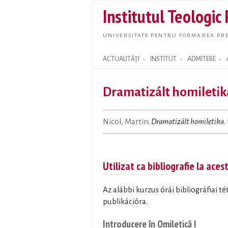
Institutul Teologic
UNIVERSITATE PENTRU FORMAREA PRE
ACTUALITĂȚI
INSTITUT
ADMITERE
Search form
Dramatizált homiletik
Nicol, Martin
:
Dramatizált homiletika
.
Utilizat ca bibliografie la aces
Az alábbi kurzus órái bibliográfiai t
publikációra.
Introducere în Omiletică I