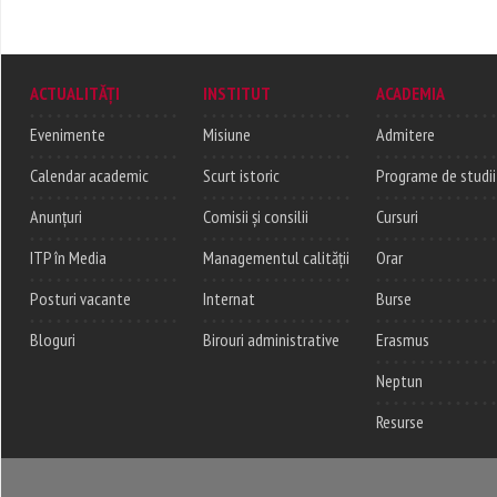
ACTUALITĂȚI
INSTITUT
ACADEMIA
Evenimente
Misiune
Admitere
Calendar academic
Scurt istoric
Programe de studii
Anunțuri
Comisii și consilii
Cursuri
ITP în Media
Managementul calității
Orar
Posturi vacante
Internat
Burse
Bloguri
Birouri administrative
Erasmus
Neptun
Resurse