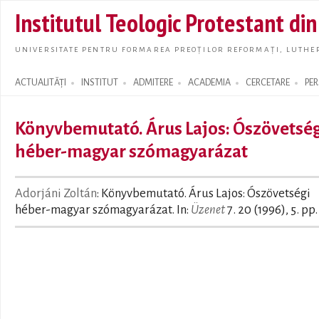
Skip t
Institutul Teologic Protestant di
main
conte
UNIVERSITATE PENTRU FORMAREA PREOȚILOR REFORMAȚI, LUTHER
ACTUALITĂȚI
INSTITUT
ADMITERE
ACADEMIA
CERCETARE
PE
Search form
Könyvbemutató. Árus Lajos: Ószövetség
héber-magyar szómagyarázat
Adorjáni Zoltán
: Könyvbemutató. Árus Lajos: Ószövetségi
héber-magyar szómagyarázat. In:
Üzenet
7. 20 (1996), 5. pp.