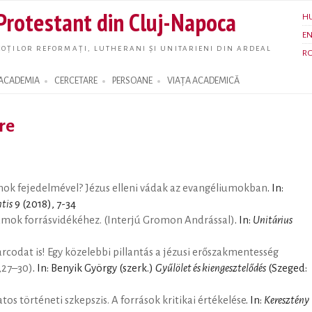
Skip to
 Protestant din Cluj-Napoca
H
main
E
content
OȚILOR REFORMAȚI, LUTHERANI ȘI UNITARIENI DIN ARDEAL
R
ACADEMIA
CERCETARE
PERSOANE
VIAȚA ACADEMICĂ
are
ok fejedelmével? Jézus elleni vádak az evangéliumokban
. In:
tis
9 (2018), 7-34
iumok forrásvidékéhez. (Interjú Gromon Andrással)
. In:
Unitárius
arcodat is! Egy közelebbi pillantás a jézusi erőszakmentesség
6,27–30)
. In: Benyik György (szerk.)
Gyűlölet és kiengesztelődés
(Szeged:
tos történeti szkepszis. A források kritikai értékelése
. In:
Keresztény