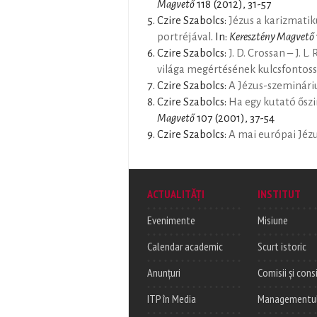
Magvető
118 (2012), 31-57
Czire Szabolcs:
Jézus a karizmatik
portréjával
. In:
Keresztény Magvető
Czire Szabolcs:
J. D. Crossan – J. 
világa megértésének kulcsfontoss
Czire Szabolcs:
A Jézus-szeminári
Czire Szabolcs:
Ha egy kutató őszi
Magvető
107 (2001), 37-54
Czire Szabolcs:
A mai európai Jéz
ACTUALITĂȚI
INSTITUT
Evenimente
Misiune
Calendar academic
Scurt istoric
Anunțuri
Comisii și consi
ITP în Media
Managementul c