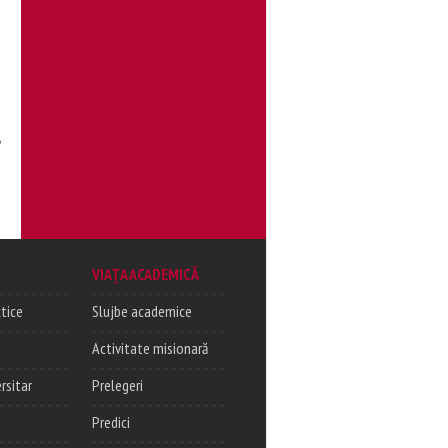
y
VIAȚA ACADEMICĂ
tice
Slujbe academice
Activitate misionară
rsitar
Prelegeri
Predici