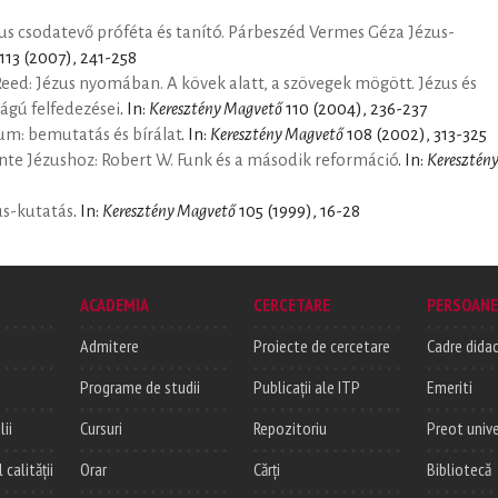
us csodatevő próféta és tanító. Párbeszéd Vermes Géza Jézus-
113 (2007), 241-258
L. Reed: Jézus nyomában. A kövek alatt, a szövegek mögött. Jézus és
ágú felfedezései
. In:
Keresztény Magvető
110 (2004), 236-237
um: bemutatás és bírálat
. In:
Keresztény Magvető
108 (2002), 313-325
nte Jézushoz: Robert W. Funk és a második reformáció
. In:
Keresztén
us-kutatás
. In:
Keresztény Magvető
105 (1999), 16-28
ACADEMIA
CERCETARE
PERSOANE
Admitere
Proiecte de cercetare
Cadre didac
Programe de studii
Publicații ale ITP
Emeriti
lii
Cursuri
Repozitoriu
Preot unive
alității
Orar
Cărți
Bibliotecă