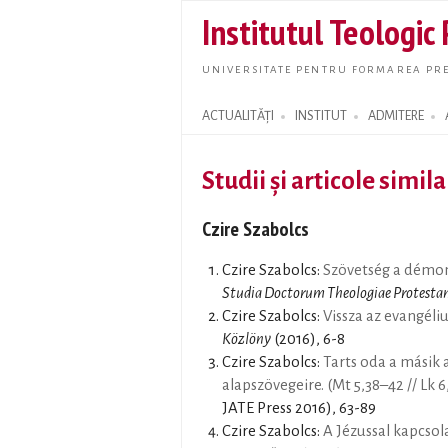
Institutul Teologic
UNIVERSITATE PENTRU FORMAREA PRE
ACTUALITĂȚI
INSTITUT
ADMITERE
Search form
Studii și articole simil
Czire Szabolcs
Czire Szabolcs:
Szövetség a démon
Studia Doctorum Theologiae Protestan
Czire Szabolcs:
Vissza az evangél
Közlöny
(2016), 6-8
Czire Szabolcs:
Tarts oda a másik 
alapszövegeire. (Mt 5,38–42 // Lk 
JATE Press 2016), 63-89
Czire Szabolcs:
A Jézussal kapcsola