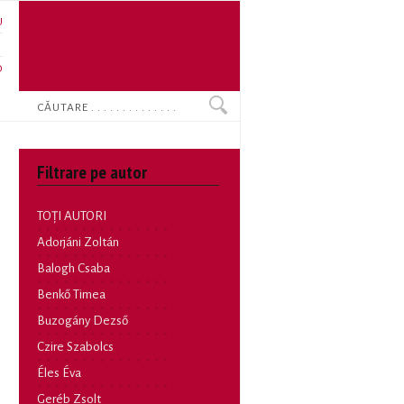
U
N
O
Search
Filtrare pe autor
TOȚI AUTORI
Adorjáni Zoltán
Balogh Csaba
Benkő Timea
Buzogány Dezső
Czire Szabolcs
Éles Éva
Geréb Zsolt