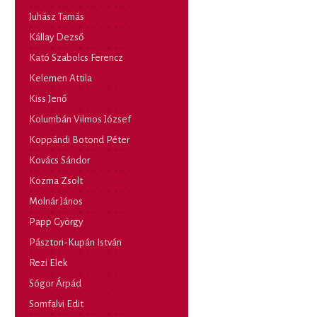
Juhász Tamás
Kállay Dezső
Kató Szabolcs Ferencz
Kelemen Attila
Kiss Jenő
Kolumbán Vilmos József
Koppándi Botond Péter
Kovács Sándor
Kozma Zsolt
Molnár János
Papp György
Pásztori-Kupán István
Rezi Elek
Sógor Árpád
Somfalvi Edit