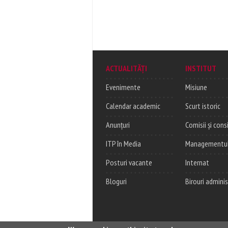
ACTUALITĂȚI
INSTITUT
Evenimente
Misiune
Calendar academic
Scurt istoric
Anunțuri
Comisii și consi
ITP în Media
Managementul c
Posturi vacante
Internat
Bloguri
Birouri adminis