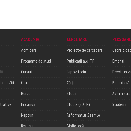
ACADEMIA
CERCETARE
PERSOANE
Admitere
Proiecte de cercetare
Cadre didac
Programe de studii
Publicații ale ITP
Emeriti
lii
Cursuri
Repozitoriu
Preot unive
alității
Orar
Cărți
Bibliotecă
Burse
Studii
Administra
trative
Erasmus
Studia (SDTP)
Studenți
Neptun
Református Szemle
Resurse
Bibliotecă