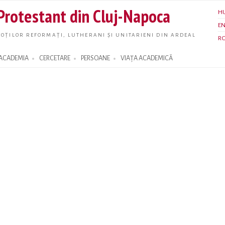
Skip to
 Protestant din Cluj-Napoca
H
main
E
content
OȚILOR REFORMAȚI, LUTHERANI ȘI UNITARIENI DIN ARDEAL
R
ACADEMIA
CERCETARE
PERSOANE
VIAȚA ACADEMICĂ