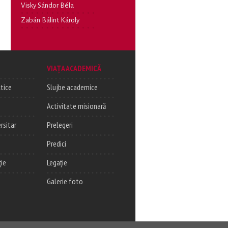
Visky Sándor Béla
Zabán Bálint Károly
VIAȚA ACADEMICĂ
tice
Slujbe academice
Activitate misionară
rsitar
Prelegeri
Predici
ție
Legație
Galerie foto