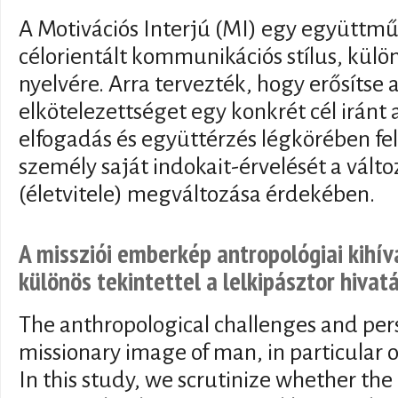
A Motivációs Interjú (MI) egy együttm
célorientált kommunikációs stílus, külön
nyelvére. Arra tervezték, hogy erősítse 
elkötelezettséget egy konkrét cél iránt 
elfogadás és együttérzés légkörében felt
személy saját indokait-érvelését a vált
(életvitele) megváltozása érdekében.
A missziói emberkép antropológiai kihív
különös tekintettel a lelkipásztor hivat
The anthropological challenges and pers
missionary image of man, in particular o
In this study, we scrutinize whether the