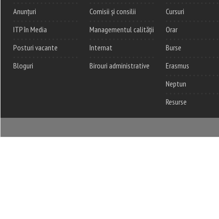
Anunțuri
Comisii și consilii
Cursuri
ITP în Media
Managementul calității
Orar
Posturi vacante
Internat
Burse
Bloguri
Birouri administrative
Erasmus
Neptun
Resurse