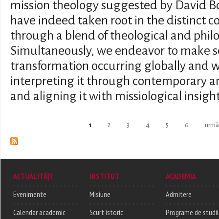
mission theology suggested by David B
have indeed taken root in the distinct c
through a blend of theological and philo
Simultaneously, we endeavor to make se
transformation occurring globally and w
interpreting it through contemporary a
and aligning it with missiological insight
Pages
1
2
3
4
5
6
urmă
ACTUALITĂȚI
INSTITUT
ACADEMIA
Evenimente
Misiune
Admitere
Calendar academic
Scurt istoric
Programe de studii