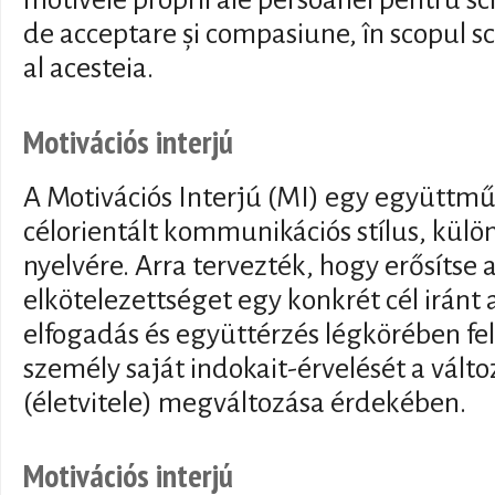
motivele proprii ale persoanei pentru s
de acceptare și compasiune, în scopul sch
al acesteia.
Motivációs interjú
A Motivációs Interjú (MI) egy együttm
célorientált kommunikációs stílus, külön
nyelvére. Arra tervezték, hogy erősítse 
elkötelezettséget egy konkrét cél iránt 
elfogadás és együttérzés légkörében felt
személy saját indokait-érvelését a vált
(életvitele) megváltozása érdekében.
Motivációs interjú