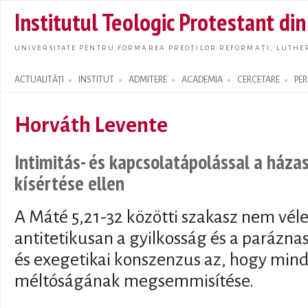
Skip t
Institutul Teologic Protestant di
main
conte
UNIVERSITATE PENTRU FORMAREA PREOȚILOR REFORMAȚI, LUTHER
ACTUALITĂȚI
INSTITUT
ADMITERE
ACADEMIA
CERCETARE
PE
Search form
Horváth Levente
Intimitás- és kapcsolatápolással a ház
kísértése ellen
A Máté 5,21-32 közötti szakasz nem véle
antitetikusan a gyilkosság és a paráznas
és exegetikai konszenzus az, hogy min
méltóságának megsemmisítése.