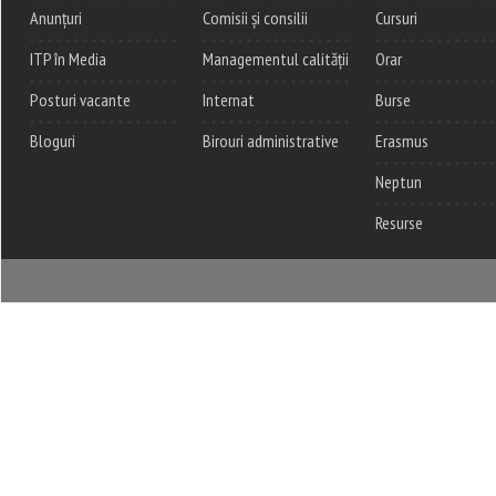
Anunțuri
Comisii și consilii
Cursuri
ITP în Media
Managementul calității
Orar
Posturi vacante
Internat
Burse
Bloguri
Birouri administrative
Erasmus
Neptun
Resurse