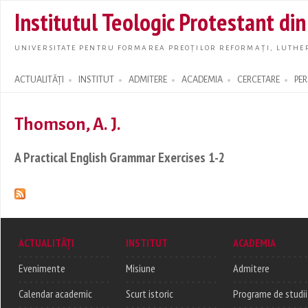
Skip t
Institutul Teologic Protestant di
main
conte
UNIVERSITATE PENTRU FORMAREA PREOȚILOR REFORMAȚI, LUTHER
ACTUALITĂȚI
INSTITUT
ADMITERE
ACADEMIA
CERCETARE
PE
Search form
Thomson, A. J.
A Practical English Grammar Exercises 1-2
ACTUALITĂȚI
INSTITUT
ACADEMIA
Evenimente
Misiune
Admitere
Calendar academic
Scurt istoric
Programe de studii