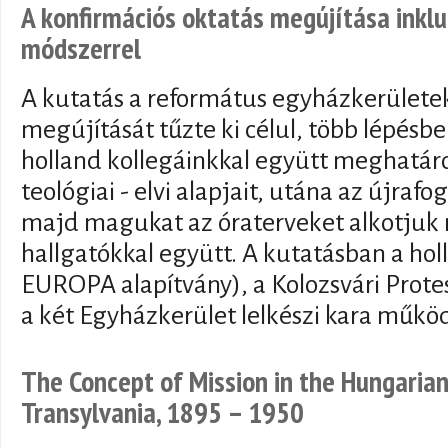
A konfirmációs oktatás megújítása inkluz
módszerrel
A kutatás a református egyházkerülete
megújítását tűzte ki célul, több lépésbe
holland kollegáinkkal együtt meghatár
teológiai - elvi alapjait, utána az újraf
majd magukat az óraterveket alkotjuk 
hallgatókkal együtt. A kutatásban a 
EUROPA alapítvány), a Kolozsvári Protes
a két Egyházkerület lelkészi kara működ
The Concept of Mission in the Hungaria
Transylvania, 1895 – 1950