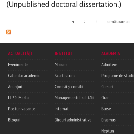
(Unpublished doctoral dissertation.)
Pages
1
2
3
următoarea ›
ACTUALITĂȚI
INSTITUT
ACADEMIA
Evenimente
Misiune
Admitere
Calendar academic
Scurt istoric
Programe de studii
Anunțuri
Comisii și consilii
Cursuri
ITP în Media
Managementul calității
Orar
Posturi vacante
Internat
Burse
Bloguri
Birouri administrative
Erasmus
Neptun