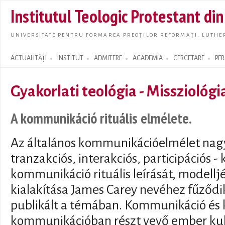
Skip t
Institutul Teologic Protestant di
main
conte
UNIVERSITATE PENTRU FORMAREA PREOȚILOR REFORMAȚI, LUTHER
ACTUALITĂȚI
INSTITUT
ADMITERE
ACADEMIA
CERCETARE
PE
Search form
Gyakorlati teológia - Missziológi
A kommunikáció rituális elmélete.
Az általános kommunikációelmélet nagy i
tranzakciós, interakciós, participációs -
kommunikáció rituális leírását, modelljé
kialakítása James Carey nevéhez fűződik
publikált a témában. Kommunikáció és k
kommunikációban részt vevő ember kul