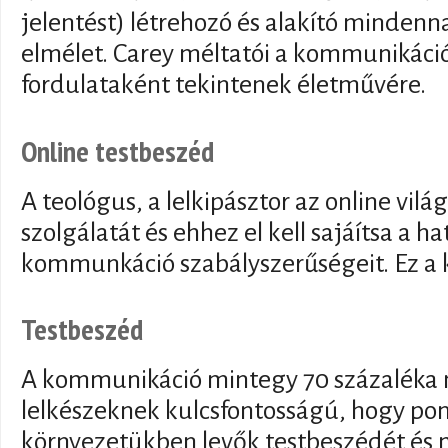
jelentést) létrehozó és alakító mindenna
elmélet. Carey méltatói a kommunikáci
fordulataként tekintenek életművére.
Online testbeszéd
A teológus, a lelkipásztor az online vilá
szolgálatát és ehhez el kell sajáítsa a h
kommunkáció szabályszerűségeit. Ez a 
Testbeszéd
A kommunikáció mintegy 70 százaléka n
lelkészeknek kulcsfontosságú, hogy pon
környezetükben levők testbeszédét és 