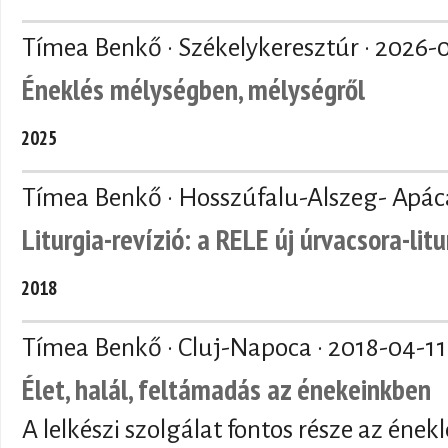
Tímea Benkő · Székelykeresztúr ·
2026-
Éneklés mélységben, mélységről
2025
Tímea Benkő · Hosszúfalu-Alszeg- Apác
Liturgia-revízió: a RELE új úrvacsora-li
2018
Tímea Benkő · Cluj-Napoca ·
2018-04-11
Élet, halál, feltámadás az énekeinkben
A lelkészi szolgálat fontos része az énekl