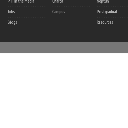
PTI in the Media
Charta
Neptun
Jobs
Campus
Postgradual
Blogs
Resources