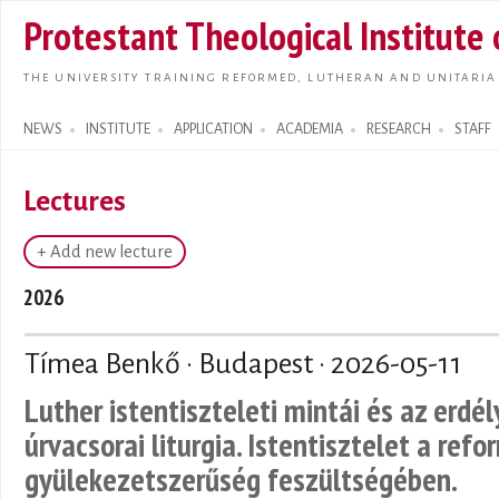
Skip t
Protestant Theological Institute
main
conte
THE UNIVERSITY TRAINING REFORMED, LUTHERAN AND UNITARIA
NEWS
INSTITUTE
APPLICATION
ACADEMIA
RESEARCH
STAFF
Search form
Lectures
+ Add new lecture
2026
Tímea Benkő · Budapest ·
2026-05-11
Luther istentiszteleti mintái és az erdé
úrvacsorai liturgia. Istentisztelet a refo
gyülekezetszerűség feszültségében.