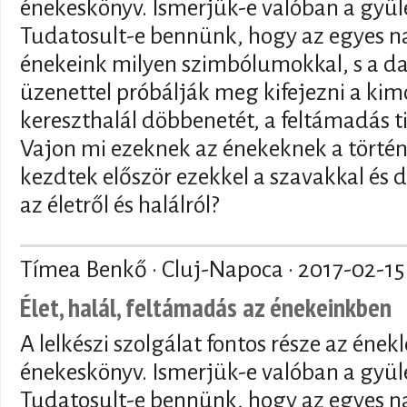
énekeskönyv. Ismerjük-e valóban a gyül
Tudatosult-e bennünk, hogy az egyes na
énekeink milyen szimbólumokkal, s a dal
üzenettel próbálják meg kifejezni a kim
kereszthalál döbbenetét, a feltámadás ti
Vajon mi ezeknek az énekeknek a történ
kezdtek először ezekkel a szavakkal és 
az életről és halálról?
Tímea Benkő · Cluj-Napoca ·
2017-02-15
Élet, halál, feltámadás az énekeinkben
A lelkészi szolgálat fontos része az énekl
énekeskönyv. Ismerjük-e valóban a gyül
Tudatosult-e bennünk, hogy az egyes na