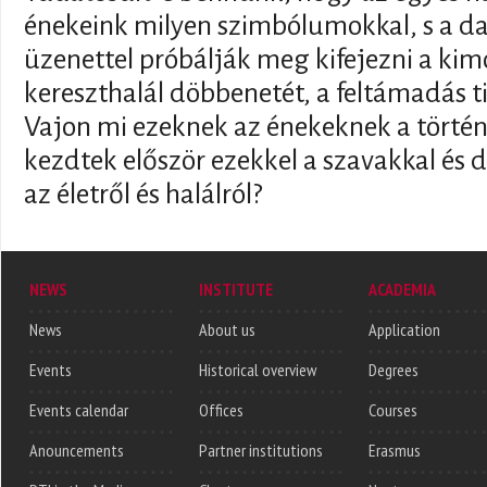
énekeink milyen szimbólumokkal, s a dal
üzenettel próbálják meg kifejezni a kim
kereszthalál döbbenetét, a feltámadás ti
Vajon mi ezeknek az énekeknek a történ
kezdtek először ezekkel a szavakkal és 
az életről és halálról?
NEWS
INSTITUTE
ACADEMIA
News
About us
Application
Events
Historical overview
Degrees
Events calendar
Offices
Courses
Anouncements
Partner institutions
Erasmus