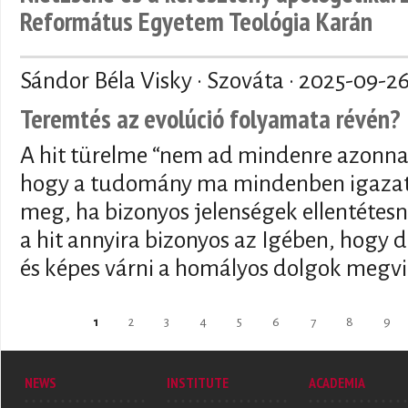
Református Egyetem Teológia Karán
Sándor Béla Visky · Szováta ·
2025-09-2
Teremtés az evolúció folyamata révén?
A hit türelme “nem ad mindenre azonnal
hogy a tudomány ma mindenben igazat 
meg, ha bizonyos jelenségek ellentétesn
a hit annyira bizonyos az Igében, hogy de
és képes várni a homályos dolgok megvi
Pages
1
2
3
4
5
6
7
8
9
NEWS
INSTITUTE
ACADEMIA