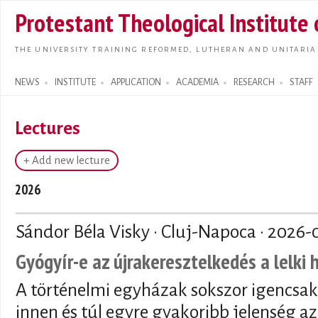
Skip t
Protestant Theological Institute
main
conte
THE UNIVERSITY TRAINING REFORMED, LUTHERAN AND UNITARIA
NEWS
INSTITUTE
APPLICATION
ACADEMIA
RESEARCH
STAFF
Search form
Lectures
+ Add new lecture
2026
Sándor Béla Visky · Cluj-Napoca ·
2026-
Gyógyír-e az újrakeresztelkedés a lelki
A történelmi egyházak sokszor igencsak
innen és túl egyre gyakoribb jelenség az