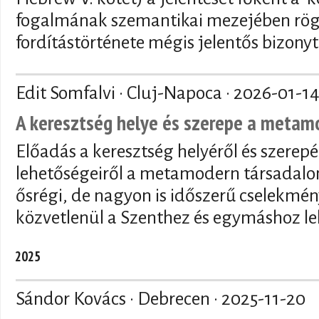
fogalmának szemantikai mezejében rögzí
fordítástörténete mégis jelentős bizony
Edit Somfalvi · Cluj-Napoca ·
2026-01-1
A keresztség helye és szerepe a meta
Előadás a keresztség helyéről és szerepé
lehetőségeiről a metamodern társadalo
ősrégi, de nagyon is időszerű cselekmén
közvetlenül a Szenthez és egymáshoz le
2025
Sándor Kovács · Debrecen ·
2025-11-20