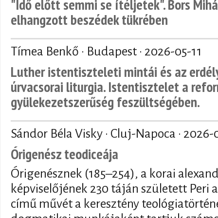
"Idő előtt semmi se ítéljetek". Bors Mihá
elhangzott beszédek tükrében
Tímea Benkő · Budapest ·
2026-05-11
Luther istentiszteleti mintái és az erdé
úrvacsorai liturgia. Istentisztelet a refo
gyülekezetszerűség feszültségében.
Sándor Béla Visky · Cluj-Napoca ·
2026-
Órigenész teodiceája
Órigenésznek (185–254), a korai alexand
képviselőjének 230 táján született Peri a
című művét a keresztény teológiatörténe