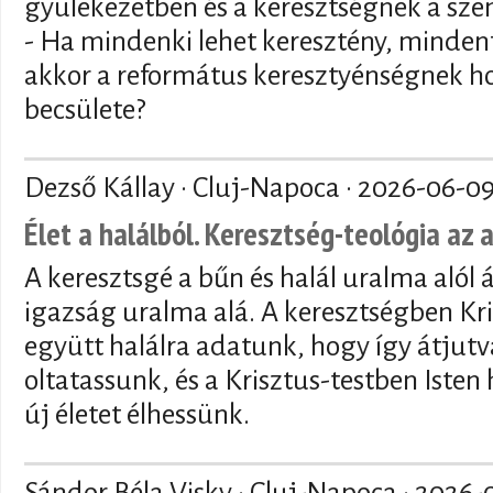
gyülekezetben és a keresztségnek a sze
- Ha mindenki lehet keresztény, mindenf
akkor a református keresztyénségnek ho
becsülete?
Dezső Kállay · Cluj-Napoca ·
2026-06-0
Élet a halálból. Keresztség-teológia az 
A keresztsgé a bűn és halál uralma alól 
igazság uralma alá. A keresztségben Kri
együtt halálra adatunk, hogy így átjutva
oltatassunk, és a Krisztus-testben Isten
új életet élhessünk.
Sándor Béla Visky · Cluj-Napoca ·
2026-