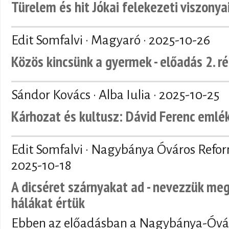
Türelem és hit Jókai felekezeti viszonya
Edit Somfalvi · Magyaró ·
2025-10-26
Közös kincsünk a gyermek - előadás 2. r
Sándor Kovács · Alba Iulia ·
2025-10-25
Kárhozat és kultusz: Dávid Ferenc emlé
Edit Somfalvi · Nagybánya Óváros Refo
2025-10-18
A dicséret szárnyakat ad - nevezzük meg
hálákat értük
Ebben az előadásban a Nagybánya-Óvár