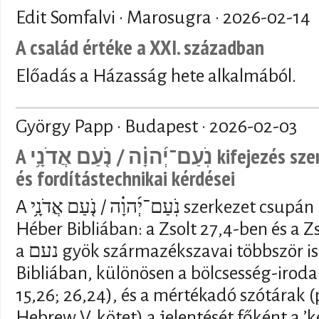
Edit Somfalvi · Marosugra ·
2026-02-14
A család értéke a XXI. században
Előadás a Házasság hete alkalmából.
György Papp · Budapest ·
2026-02-03
A נֹֽעַם־יְ֜הוָ֗ה / נֹ֤עַם אֲדֹנָ֥י kifejezés szemantikai, vallástörténeti
és fordítástechnikai kérdései
A נֹֽעַם־יְ֜הוָ֗ה / נֹ֤עַם אֲדֹנָ֥י szerkezet csupán kétszer fordul elő a
Héber Bibliában: a Zsolt 27,4-ben és a 
a נעם gyök származékszavai többször is előfordulnak a Héber
Bibliában, különösen a bölcsesség-iroda
15,26; 26,24), és a mértékadó szótárak (p
Hebrew V. kötet) a jelentését főként a ’