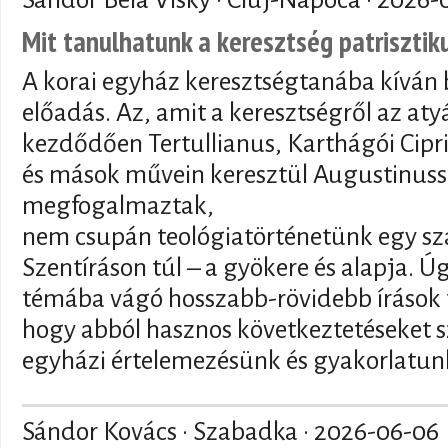
Mit tanulhatunk a keresztség patriszti
A korai egyház keresztségtanába kíván 
előadás. Az, amit a keresztségről az at
kezdődően Tertullianus, Karthágói Cipr
és mások művein keresztül Augustinuss
megfogalmaztak,
nem csupán teológiatörténetünk egy sz
Szentíráson túl – a gyökere és alapja. 
témába vágó hosszabb-rövidebb írások t
hogy abból hasznos következtetéseket s
egyházi értelemezésünk és gyakorlatunk
Sándor Kovács · Szabadka ·
2026-06-06