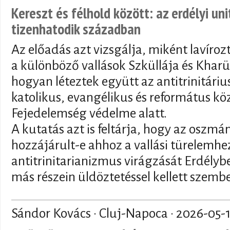
Kereszt és félhold között: az erdélyi un
tizenhatodik században
Az előadás azt vizsgálja, miként lavíroz
a különböző vallások Szküllája és Kharü
hogyan léteztek együtt az antitrinitár
katolikus, evangélikus és református kö
Fejedelemség védelme alatt.
A kutatás azt is feltárja, hogy az oszmán
hozzájárult-e ahhoz a vallási türelemhez
antitrinitarianizmus virágzását Erdély
más részein üldöztetéssel kellett szemb
Sándor Kovács · Cluj-Napoca ·
2026-05-