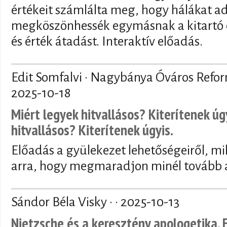
értékeit számlálta meg, hogy hálákat a
megköszönhessék egymásnak a kitartó 
és érték átadást. Interaktív előadás.
Edit Somfalvi · Nagybánya Óváros Refo
2025-10-18
Miért legyek hitvallásos? Kiterítenek úg
hitvallásos? Kiterítenek úgyis.
Előadás a gyülekezet lehetőségeiről, mi
arra, hogy megmaradjon minél tovább a
Sándor Béla Visky · ·
2025-10-13
Nietzsche és a keresztény apologetika. 