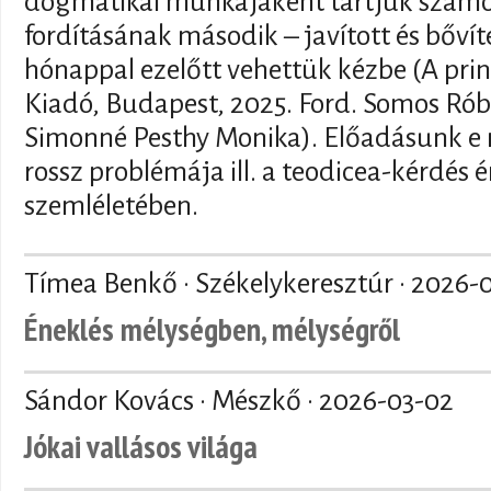
dogmatikai munkájaként tartjuk szám
fordításának második – javított és bővít
hónappal ezelőtt vehettük kézbe (A prin
Kiadó, Budapest, 2025. Ford. Somos Róbe
Simonné Pesthy Monika). Előadásunk e 
rossz problémája ill. a teodicea-kérdés
szemléletében.
Tímea Benkő · Székelykeresztúr ·
2026-
Éneklés mélységben, mélységről
Sándor Kovács · Mészkő ·
2026-03-02
Jókai vallásos világa