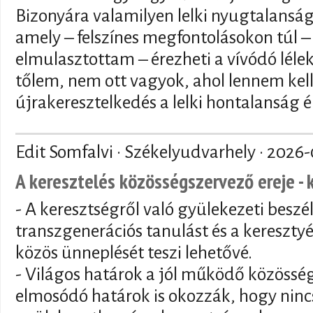
Bizonyára valamilyen lelki nyugtalansá
amely – felszínes megfontolásokon túl – 
elmulasztottam – érezheti a vívódó lélek 
tőlem, nem ott vagyok, ahol lennem kell
újrakeresztelkedés a lelki hontalanság é
Edit Somfalvi · Székelyudvarhely ·
2026-
A keresztelés közösségszervező ereje - 
- A keresztségről való gyülekezeti beszé
transzgenerációs tanulást és a keresztyé
közös ünneplését teszi lehetővé.
- Világos határok a jól működő közösség
elmosódó határok is okozzák, hogy nincs