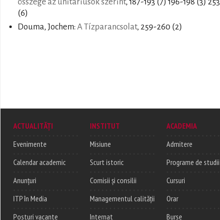
összege az unitáriusok szerint
, 187-193 (7) 196-198 (3) 25
(6)
Douma, Jochem:
A Tízparancsolat
, 259-260 (2)
ACTUALITĂȚI
INSTITUT
ACADEMIA
Evenimente
Misiune
Admitere
Calendar academic
Scurt istoric
Programe de studii
Anunțuri
Comisii și consilii
Cursuri
ITP în Media
Managementul calității
Orar
Posturi vacante
Internat
Burse