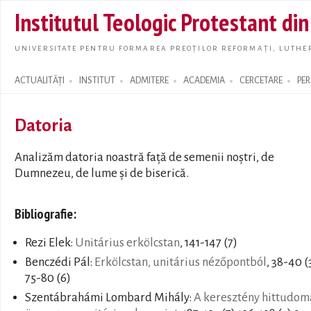
Skip t
Institutul Teologic Protestant di
main
conte
UNIVERSITATE PENTRU FORMAREA PREOȚILOR REFORMAȚI, LUTHER
ACTUALITĂȚI
INSTITUT
ADMITERE
ACADEMIA
CERCETARE
PE
Search form
Datoria
Analizăm datoria noastră faţă de semenii noştri, de
Dumnezeu, de lume şi de biserică.
Bibliografie:
Rezi Elek:
Unitárius erkölcstan
, 141-147 (7)
Benczédi Pál:
Erkölcstan, unitárius nézőpontból
, 38-40 (
75-80 (6)
Szentábrahámi Lombard Mihály:
A keresztény hittudom