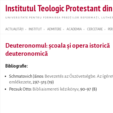
Skip t
Institutul Teologic Protestant di
main
conte
UNIVERSITATE PENTRU FORMAREA PREOȚILOR REFORMAȚI, LUTHER
ACTUALITĂȚI
INSTITUT
ADMITERE
ACADEMIA
CERCETARE
PE
Search form
Deuteronomul: şcoala şi opera istorică
deuteronomică
Bibliografie:
Schmatovich János:
Bevezetés az Ószövetségbe. Az ígére
emlékezete
, 297-315 (19)
Pecsuk Otto:
Bibliaismereti kézikönyv
, 90-97 (8)