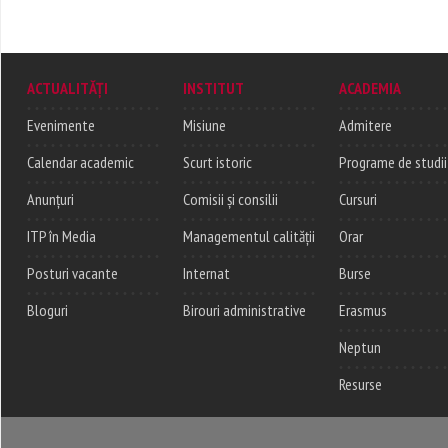
ACTUALITĂȚI
INSTITUT
ACADEMIA
Evenimente
Misiune
Admitere
Calendar academic
Scurt istoric
Programe de studii
Anunțuri
Comisii și consilii
Cursuri
ITP în Media
Managementul calității
Orar
Posturi vacante
Internat
Burse
Bloguri
Birouri administrative
Erasmus
Neptun
Resurse