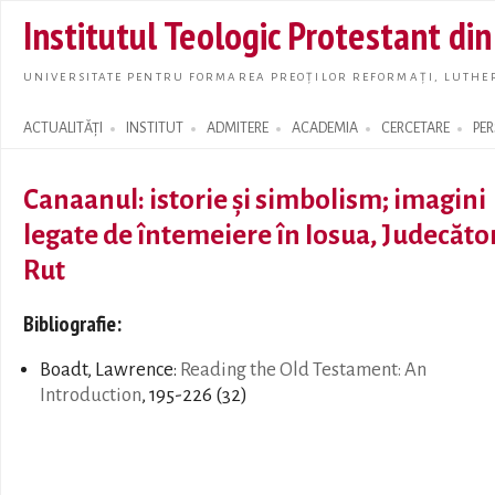
Skip t
Institutul Teologic Protestant di
main
conte
UNIVERSITATE PENTRU FORMAREA PREOȚILOR REFORMAȚI, LUTHER
ACTUALITĂȚI
INSTITUT
ADMITERE
ACADEMIA
CERCETARE
PE
Search form
Canaanul: istorie şi simbolism; imagini
legate de întemeiere în Iosua, Judecător
Rut
Bibliografie:
Boadt, Lawrence:
Reading the Old Testament: An
Introduction
, 195-226 (32)