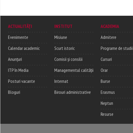
ACTUALITĂȚI
INSTITUT
ACADEMIA
Evenimente
Misiune
Admitere
Calendar academic
Scurt istoric
Programe de studii
Anunțuri
Comisii și consilii
Cursuri
ITP în Media
Managementul calității
Orar
Posturi vacante
Internat
Burse
Bloguri
Birouri administrative
Erasmus
Neptun
Resurse