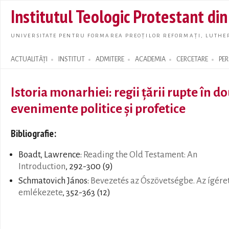
Skip t
Institutul Teologic Protestant di
main
conte
UNIVERSITATE PENTRU FORMAREA PREOȚILOR REFORMAȚI, LUTHER
ACTUALITĂȚI
INSTITUT
ADMITERE
ACADEMIA
CERCETARE
PE
Search form
Istoria monarhiei: regii ţării rupte în do
evenimente politice şi profetice
Bibliografie:
Boadt, Lawrence:
Reading the Old Testament: An
Introduction
, 292-300 (9)
Schmatovich János:
Bevezetés az Ószövetségbe. Az ígére
emlékezete
, 352-363 (12)