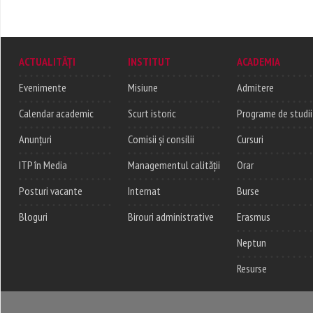
ACTUALITĂȚI
INSTITUT
ACADEMIA
Evenimente
Misiune
Admitere
Calendar academic
Scurt istoric
Programe de studii
Anunțuri
Comisii și consilii
Cursuri
ITP în Media
Managementul calității
Orar
Posturi vacante
Internat
Burse
Bloguri
Birouri administrative
Erasmus
Neptun
Resurse