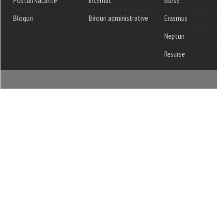
Posturi vacante
Internat
Burse
Bloguri
Birouri administrative
Erasmus
Neptun
Resurse