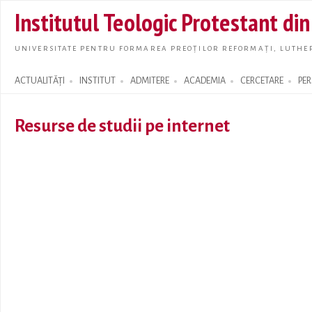
Skip t
Institutul Teologic Protestant di
main
conte
UNIVERSITATE PENTRU FORMAREA PREOȚILOR REFORMAȚI, LUTHER
ACTUALITĂȚI
INSTITUT
ADMITERE
ACADEMIA
CERCETARE
PE
Search form
Resurse de studii pe internet