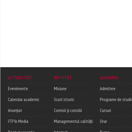
ACTUALITĂȚI
INSTITUT
ACADEMIA
Evenimente
Misiune
Admitere
Calendar academic
Scurt istoric
Programe de studii
Anunțuri
Comisii și consilii
Cursuri
ITP în Media
Managementul calității
Orar