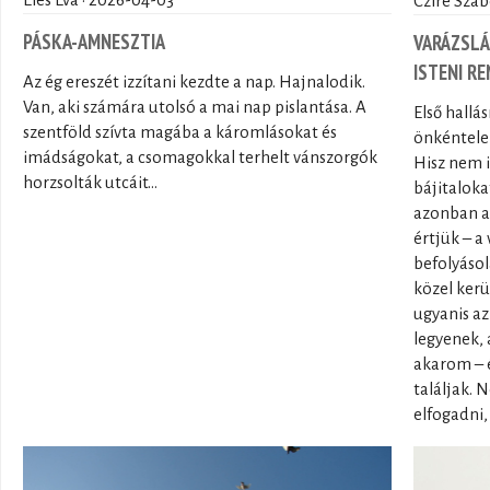
Éles Éva · 2026-04-03
Czire Szab
PÁSKA-AMNESZTIA
VARÁZSLÁ
ISTENI R
Az ég ereszét izzítani kezdte a nap. Hajnalodik.
Van, aki számára utolsó a mai nap pislantása. A
Első hallá
szentföld szívta magába a káromlásokat és
önkéntele
imádságokat, a csomagokkal terhelt vánszorgók
Hisz nem 
horzsolták utcáit...
bájitalok
azonban a 
értjük – a
befolyásol
közel kerü
ugyanis az
legyenek,
akarom – é
találjak.
elfogadni,