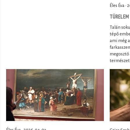
Éles Éva ·
TÜRELEM
Talán sok
tépő ember
ami még a f
farkasszem
megosztó 
természet