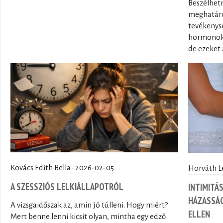
Beszélhetn
meghatáro
tevékenys
hormonok 
de ezeket a
Kovács Edith Bella · 2026-02-05
Horváth L
A SZESSZIÓS LELKIÁLLAPOTRÓL
INTIMITÁ
HÁZASSÁG
A vizsgaidőszak az, amin jó túlleni. Hogy miért?
ELLEN
Mert benne lenni kicsit olyan, mintha egy edző