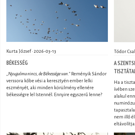
Kurta József · 2026-03-13
Tódor Csa
BÉKESSÉG
A SZENTSÉ
TISZTÁTA
„Nyugalma nincs, de Békessége van.”
Reményik Sándor
verssora kőbe vési a keresztyén ember lelki
Ha a tiszt
eszményét, aki minden körülmény ellenére
ívében sze
békességre lel Istennél. Ennyire egyszerű lenne?
alakul enn
numinózus
tapasztala
nem illő é
eltávolítj