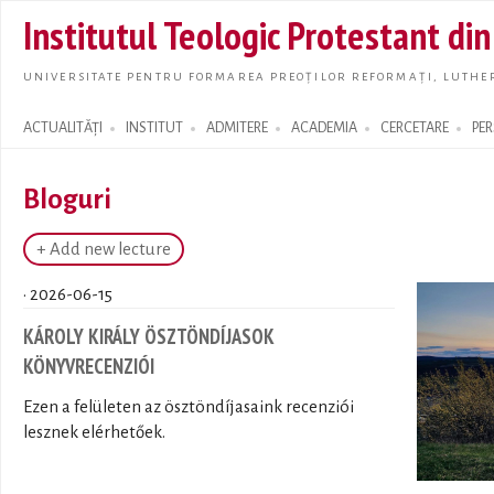
Skip t
Institutul Teologic Protestant di
main
conte
UNIVERSITATE PENTRU FORMAREA PREOȚILOR REFORMAȚI, LUTHER
ACTUALITĂȚI
INSTITUT
ADMITERE
ACADEMIA
CERCETARE
PE
Search form
Bloguri
+ Add new lecture
· 2026-06-15
KÁROLY KIRÁLY ÖSZTÖNDÍJASOK
KÖNYVRECENZIÓI
Ezen a felületen az ösztöndíjasaink recenziói
lesznek elérhetőek.