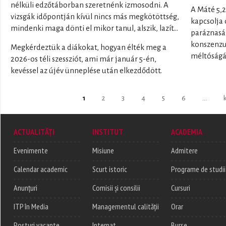
nélküli edzőtáborban szeretnénk izmosodni. A
A Máté 5,2
vizsgák időpontján kívül nincs más megkötöttség,
kapcsolja 
mindenki maga dönti el mikor tanul, alszik, lazít…
paráznaság
konszenzu
Megkérdeztük a diákokat, hogyan élték meg a
méltóságá
2026-os téli szessziót, ami már január 5-én,
kevéssel az újév ünneplése után elkezdődött.
Pages
1
2
3
4
5
6
…
ACTUALITĂȚI
INSTITUT
ACADEMIA
Evenimente
Misiune
Admitere
Calendar academic
Scurt istoric
Programe de studii
Anunțuri
Comisii și consilii
Cursuri
ITP în Media
Managementul calității
Orar
Posturi vacante
Internat
Burse