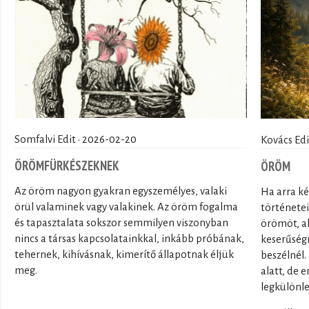
Somfalvi Edit · 2026-02-20
Kovács Edi
ÖRÖMFÜRKÉSZEKNEK
ÖRÖM
Az öröm nagyon gyakran egyszemélyes, valaki
Ha arra k
örül valaminek vagy valakinek. Az öröm fogalma
története
és tapasztalata sokszor semmilyen viszonyban
örömöt, ak
nincs a társas kapcsolatainkkal, inkább próbának,
keserűségr
tehernek, kihívásnak, kimerítő állapotnak éljük
beszélnél.
meg.
alatt, de
legkülönle