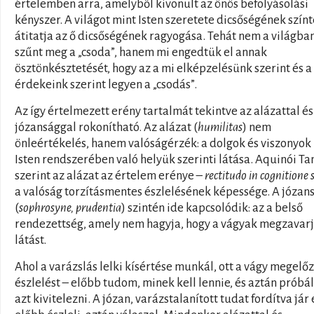
értelemben arra, amelyből kivonult az önös befolyásolási
kényszer. A világot mint Isten szeretete dicsőségének szín
átitatja az ő dicsőségének ragyogása. Tehát nem a világba
szűnt meg a „csoda”, hanem mi engedtük el annak
ösztönkésztetését, hogy az a mi elképzelésünk szerint és a
érdekeink szerint legyen a „csodás”.
Az így értelmezett erény tartalmát tekintve az alázattal és
józansággal rokonítható. Az alázat (
humilitas
) nem
önleértékelés, hanem valóságérzék: a dolgok és viszonyok
Isten rendszerében való helyük szerinti látása. Aquinói T
szerint az alázat az értelem erénye –
rectitudo in cognitione 
a valóság torzításmentes észlelésének képessége. A józan
(
sophrosyne, prudentia
) szintén ide kapcsolódik: az a belső
rendezettség, amely nem hagyja, hogy a vágyak megzavarj
látást.
Ahol a varázslás lelki kísértése munkál, ott a vágy megelőz
észlelést – előbb tudom, minek kell lennie, és aztán prób
azt kivitelezni. A józan, varázstalanított tudat fordítva jár e