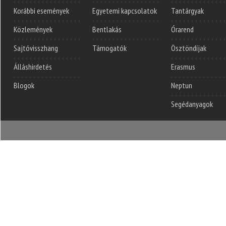
Korábbi események
Egyetemi kapcsolatok
Tantárgyak
Közlemények
Bentlakás
Órarend
Sajtóvisszhang
Támogatók
Ösztöndíjak
Álláshirdetés
Erasmus
Blogok
Neptun
Segédanyagok