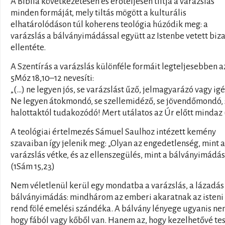
A Biblia következetesen és erőteljesen tiltja a varázslás
minden formáját, mely tiltás mögött a kulturális
elhatárolódáson túl koherens teológia húzódik meg: a
varázslás a bálványimádással együtt az Istenbe vetett biz
ellentéte.
A Szentírás a varázslás különféle formáit legteljesebben a
5Móz 18,10–12 nevesíti:
„(…) ne legyen jós, se varázslást űző, jelmagyarázó vagy ig
Ne legyen átokmondó, se szellemidéző, se jövendőmondó, 
halottaktól tudakozódó! Mert utálatos az Úr előtt mindaz 
A teológiai értelmezés Sámuel Saulhoz intézett kemény
szavaiban így jelenik meg: „Olyan az engedetlenség, mint a
varázslás vétke, és az ellenszegülés, mint a bálványimádás
(1Sám 15,23)
Nem véletlenül kerül egy mondatba a varázslás, a lázadás 
bálványimádás: mindhárom az emberi akaratnak az isteni
rend fölé emelési szándéka. A bálvány lényege ugyanis ne
hogy fából vagy kőből van. Hanem az, hogy kezelhetővé tes