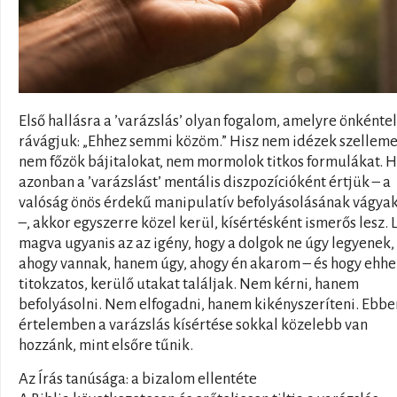
Első hallásra a ’varázslás’ olyan fogalom, amelyre önkénte
rávágjuk: „Ehhez semmi közöm.” Hisz nem idézek szelleme
nem főzök bájitalokat, nem mormolok titkos formulákat. 
azonban a ’varázslást’ mentális diszpozícióként értjük – a
valóság önös érdekű manipulatív befolyásolásának vágya
–, akkor egyszerre közel kerül, kísértésként ismerős lesz. 
magva ugyanis az az igény, hogy a dolgok ne úgy legyenek,
ahogy vannak, hanem úgy, ahogy én akarom – és hogy ehhe
titokzatos, kerülő utakat találjak. Nem kérni, hanem
befolyásolni. Nem elfogadni, hanem kikényszeríteni. Ebbe
értelemben a varázslás kísértése sokkal közelebb van
hozzánk, mint elsőre tűnik.
Az Írás tanúsága: a bizalom ellentéte