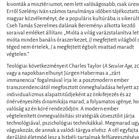
kivonták a misztériumot, nem lett valóságosabb, csak üres
Erről Szelényi Iván számos tanulmánya időben tájékoztatt
magyar közvéleményt, de a populáris kultúrába is sikerül
Cseh Tamás Szerelmes dalának Bereményi alkotta kezdő
soraival emléket állítani: „Mióta a világ varázstalanítva lett
mióta minden banális óraszerkezet, // megfejtett világból 
téged nem értelek, / a megfejtett égbolt miattad maradt
végtelen.”
Teológiai következményeit Charles Taylor (
A Secular Age,
20
vagy a napokban elhunyt Jürgen Habermas a „zárt
immanencia” fogalmával írja le: a posztmodern ember
transzcendenciától megfosztott önmeghaladása helyett az
individualizmus alapattitűdjeként az önkifejezés és az
önérvényesítés dinamikája marad, a folyamatos igénye, ho
valóság az én köré rendeződjön. A modern ember
végtelenített önmegvalósítási stratégiák útvesztőit járja
technológiával, pszichológiai technikákkal. Megmarad ug
vágyakozás, de annak a valódi tárgya elvész. A cél egyfajta
derűlátó életmód lesz a hitbéli tartalmak felfüggesztéséve