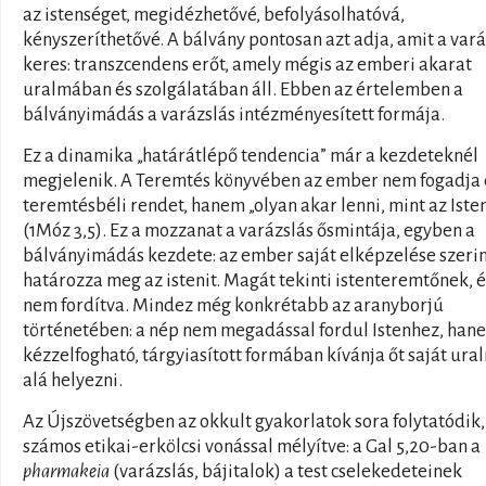
az istenséget, megidézhetővé, befolyásolhatóvá,
kényszeríthetővé. A bálvány pontosan azt adja, amit a vará
keres: transzcendens erőt, amely mégis az emberi akarat
uralmában és szolgálatában áll. Ebben az értelemben a
bálványimádás a varázslás intézményesített formája.
Ez a dinamika „határátlépő tendencia” már a kezdeteknél
megjelenik. A Teremtés könyvében az ember nem fogadja 
teremtésbéli rendet, hanem „olyan akar lenni, mint az Iste
(1Móz 3,5). Ez a mozzanat a varázslás ősmintája, egyben a
bálványimádás kezdete: az ember saját elképzelése szeri
határozza meg az istenit. Magát tekinti istenteremtőnek, é
nem fordítva. Mindez még konkrétabb az aranyborjú
történetében: a nép nem megadással fordul Istenhez, han
kézzelfogható, tárgyiasított formában kívánja őt saját ura
alá helyezni.
Az Újszövetségben az okkult gyakorlatok sora folytatódik,
számos etikai-erkölcsi vonással mélyítve: a Gal 5,20-ban a
pharmakeia
(varázslás, bájitalok) a test cselekedeteinek