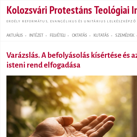
Ugrás
Kolozsvári Protestáns Teológiai I
tarta
ERDÉLY REFORMÁTUS, EVANGÉLIKUS ÉS UNITÁRIUS LELKÉSZKÉPZŐ
AKTUÁLIS
INTÉZET
FELVÉTELI
OKTATÁS
KUTATÁS
SZEMÉLYEK
Search form
Varázslás. A befolyásolás kísértése és a
isteni rend elfogadása